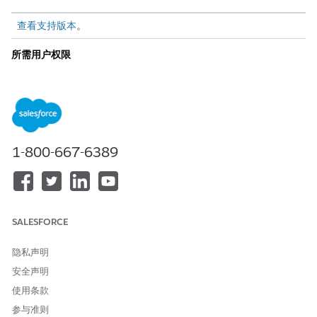
查看支持版本
。
所需用户权限
查看、创建和编辑轮班和轮班
轮班计划
段：
或者
劳动力参与度计划员
1-800-667-6389
基于全方位队列的路由客户的步骤
从设置中，在快速查找框中，搜索并选择
轮班段类型
。
单击
新建
。
为轮班段类型命名。
SALESFORCE
要使轮班段类型下拉菜单显示轮班段，选择
活动
框。
选择一个类别。
隐私声明
工作表示使用面向客户的渠道，例如电子邮件或聊天。
非工作表示工作附近的活动，例如团队会议或培训。
安全声明
休息表示午休或更短的休息。
使用条款
选择服务在线状态。此字段表示在此轮班段期间为支持代表分配
参与准则