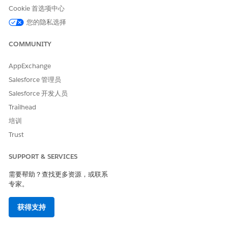
的工作活动。
Cookie 首选项中心
选择合规阈值。此字段表示支持代表可以在不同于与分配的轮班
您的隐私选择
段相关联的服务在线状态下工作的分钟数。如果支持代表在已分
配服务在线状态之外工作的时间超过合规阈值时间，支持代表将
COMMUNITY
不合规。规划员会在团队管理视图中收到通知。
为团队管理视图选择轮班段类型的颜色。
AppExchange
不合规指示器以红色显示，因此不要选择红色。
Salesforce 管理员
创建轮班段类型后，将其添加到可分配给支持代表的轮班段。
Salesforce 开发人员
Trailhead
培训
本文章是否解决您的问题？
Trust
请与我们共享您的想法，以便我们进行改进！
SUPPORT & SERVICES
是
否
需要帮助？查找更多资源，或联系
专家。
获得支持