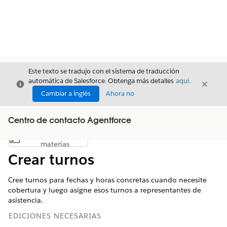
Este texto se tradujo con el sistema de traducción
automática de Salesforce. Obtenga más detalles
aquí
.
Cerrar
Cerrar
Cerrar
Cambiar a inglés
Ahora no
Centro de contacto Agentforce
Índice de
Mostrar índice de materias
materias
Crear turnos
Cree turnos para fechas y horas concretas cuando necesite
cobertura y luego asigne esos turnos a representantes de
asistencia.
EDICIONES NECESARIAS