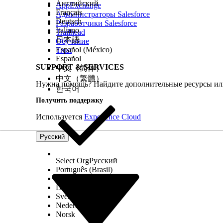
Английский
AppExchange
Français
Администраторы Salesforce
Deutsch
Разработчики Salesforce
Сбой
Сбой
Italiano
Trailhead
日本語
Обучение
Español (México)
Trust
Español
SUPPORT & SERVICES
中文（简体）
中文（繁體）
Нужна помощь? Найдите дополнительные ресурсы или
한국어
Получить поддержку
Завершено успешно
Завершено
Используется
Experience Cloud
Чтобы создать смены на основе плана краткосрочной 
Для подтверждения нажмите кнопку
«Создать»
.
Русский
Создание смен меняет статус с «Готово» на «Выполняе
Если процесс создания смены не удается, статус созда
повторного создания смен.
Select Org
Русский
Português (Brasil)
Suomi
Dansk
Примечание
Для завершения создания смен понадобитс
Svenska
После успешного завершения процесса, статус создан
Nederlands
смены для плана были созданы.
Norsk