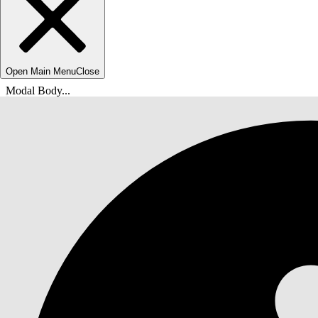
Open Main Menu
Close
Modal Body...
Вы находитесь здесь:
Справка Salesforce
Документы
Контактный центр Agentforce