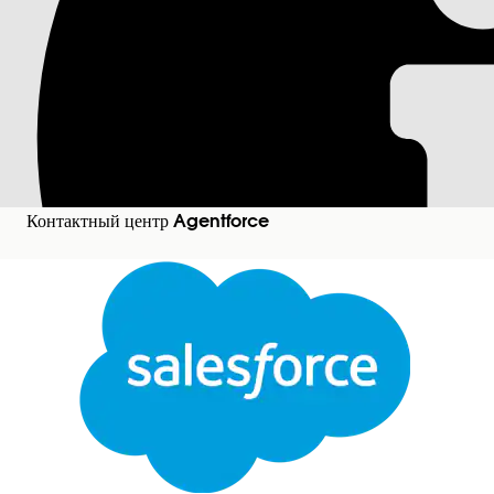
Пакетное создание с
В управлении персоналом можно добавить смены, пр
запланировать быстро и точно, если они создаются н
также отслеживать нужное количество.
Требуемые версии
Контактный центр Agentforce
Просмотр поддерживаемых версий
.
Необходимые полномочия пользователя
Для создания смен из плана нагрузки в управлении п
Смены из планов нагрузки можно создавать только в
При создании плана нагрузки мы анализируем прогно
обновляем статус плана после завершения расчетов. 
нужные остающиеся смены напрямую в план.