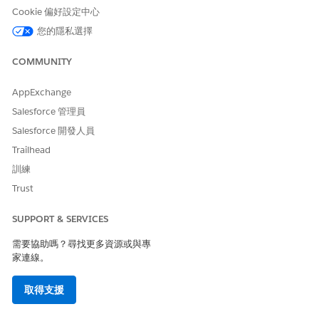
Cookie 偏好設定中心
10:00、10:15、10:30 和 10:45 是有效時間。
如果您在建立計畫後變更排班範本,則「人力管理」無法從其建
您的隱私選擇
立排班。具體而言,如果範本的開始時間、結束時間或工作設定
檔變更,您便無法建立排班。
COMMUNITY
進入 App Launcher，開啟「
產能計畫
」。
AppExchange
若要開啟計畫，請按一下其名稱。
Salesforce 管理員
當我們完成計算短期計畫的排班時，「
建立排班
會顯示在產能計
畫記錄首頁上。系統會視排班建立流程和計畫狀態，決定是否顯
Salesforce 開發人員
示該按鈕。
Trailhead
流程狀態
排班建立
是否顯示
使用者動作
訓練
狀態
建立排
Trust
班？
準備就緒
準備就緒
是
使用者可建立產能計畫
SUPPORT & SERVICES
的排班。
需要協助嗎？尋找更多資源或與專
正在執行
進行中
否
使用者可以等候直到流
家連線。
程狀態和排班建立狀態
變更為止。若要取得最
取得支援
新的流程狀態和排班建
立狀態，請重新整理頁