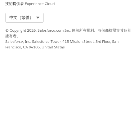
面。
技術提供者
Experience Cloud
失敗
失敗
是
使用者可以透過再按一
Select Org
中文（繁體）
下「
建立排班
」來進行
重試。檢查排班範本是
否仍然啟用，且其開始
© Copyright 2026, Salesforce.com Inc. 保留所有權利。各個商標屬於其個別
與結束時間，以及相關
擁有者。
聯的工作設定檔在建立
Salesforce, Inc. Salesforce Tower, 415 Mission Street, 3rd Floor, San
Francisco, CA 94105, United States
計畫後並未變更。轉換
任何變更，並再次嘗試
建立排班。如果您無法
還原變更,請建立另一
個計畫並從計畫建立排
班。
成功完成
已完成
否
所選計畫已有排班。
若要根據短期產能計畫建立排班，請按一下「
建立排班
」。
按一下「
建立
」以確認。
排班建立狀態會從「準備就緒」變更為「進行中」，而「
建立排
班
」會消失。
如果排班建立的流程失敗，建立狀態會變更為「失敗」，而「
建
立排班
」會再次顯示。您可以嘗試再次建立排班。