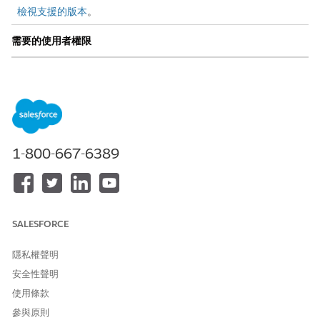
檢視支援的版本
。
需要的使用者權限
若要在「人力管理」中從產能
人力參與計畫者
計畫建立排班:
您只能從「人力管理」的產能計畫建立排班。「排班排程」不包含
產能規劃。
當您新增產能計畫時，我們會分析您的預測並根據您定義的排班範
1-800-667-6389
本開發計畫。我們完成計算時會更新計畫狀態。在短期產能計畫
上，您可以按一下「
建立排班
」來從計畫直接新增您所需的剩餘排
班。
當您在短期計畫上按一下「
建立排班
」時，我們會考慮現有排班和
SALESFORCE
排班範本，且僅會建立不足的排班數量：「必要 - 可用」排班。例
如，如果需要 100 個排班，而在相同服務區域範圍、工作設定檔和
隱私權聲明
日期範圍存在 10 個排班，則流程會建立 90 個排班。
安全性聲明
確保您的排班範本符合下列需求。
使用條款
排班範本必須至少有 1 個小時的持續時間。
參與原則
開始和結束時間必須以每 15 分鐘單位來開始和結束。例如，