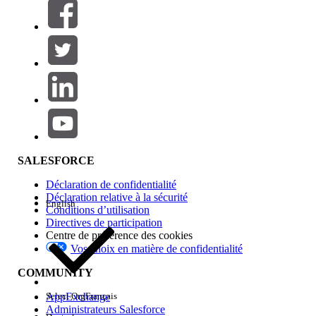
Filtres (0)
SÉLECTIONNER DES FILTRES
Ajouter
Gamme de produits
Impact des fonctionnalités
SALESFORCE
Déclaration de confidentialité
Déclaration relative à la sécurité
English
Conditions d’utilisation
Directives de participation
Centre de préférence des cookies
Vos choix en matière de confidentialité
Edition
COMMUNITY
AppExchange
Select Org
Français
Administrateurs Salesforce