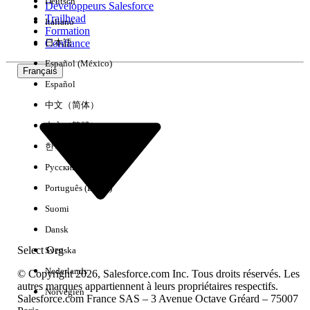
Deutsch
Développeurs Salesforce
Trailhead
Italiano
Expérience
Formation
Confiance
日本語
Español (México)
Français
Español
Effacer tout
Terminé
中文（简体）
中文（繁體）
한국어
Русский
Português (Brasil)
Suomi
Dansk
Select Org
Svenska
Nederlands
© Copyright 2026, Salesforce.com Inc. Tous droits réservés. Les
autres marques appartiennent à leurs propriétaires respectifs.
Norvégien
Salesforce.com France SAS – 3 Avenue Octave Gréard – 75007
Aucun résultat