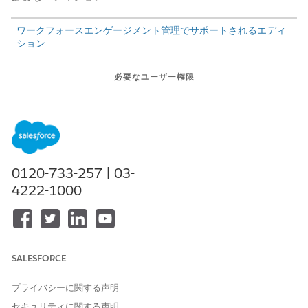
ワークフォースエンゲージメント管理でサポートされるエディ
ション
必要なユーザー権限
業務量計画からシフトを作成
ワークフォースエンゲージメ
する
ントプランナー権限セット
アプリケーションランチャーで、
業務量計画
を開きます。
作成した業務量計画を選択します。
0120-733-257 | 03-
[シフトを作成]
をクリックします。
状況を更新します。
4222-1000
計画が計算されると、状況が [シフトの計算 (完了)] に変更さ
れます。このダッシュボードには、期間中に需要を満たすこと
ができるようになる見込みのシフトまたは FTE の数が表示さ
れます。
SALESFORCE
プライバシーに関する声明
この記事で問題は解決されましたか?
セキュリティに関する声明