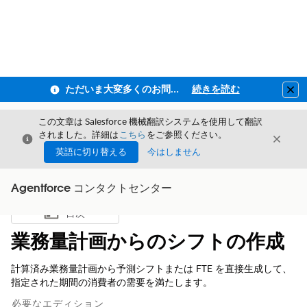
ただいま大変多くのお問い合わせをいただいており、ご連絡までにお時間を頂戴しております
続きを読む
Clo
この文章は Salesforce 機械翻訳システムを使用して翻訳
されました。詳細は
こちら
をご参照ください。
閉じる
閉じ
閉じる
英語に切り替える
今はしません
Agentforce コンタクトセンター
目次
目次を表示
業務量計画からのシフトの作成
計算済み業務量計画から予測シフトまたは FTE を直接生成して、
指定された期間の消費者の需要を満たします。
必要なエディション