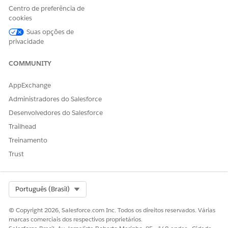
Centro de preferência de
ESTE ARTIGO RESOLVEU SEU PROBLEMA?
cookies
Diga-nos para podermos melhorar!
Suas opções de
Sim
Não
privacidade
COMMUNITY
AppExchange
Administradores do Salesforce
Desenvolvedores do Salesforce
Trailhead
Treinamento
Trust
Select Org
Português (Brasil)
© Copyright 2026, Salesforce.com Inc. Todos os direitos reservados. Várias
marcas comerciais dos respectivos proprietários.