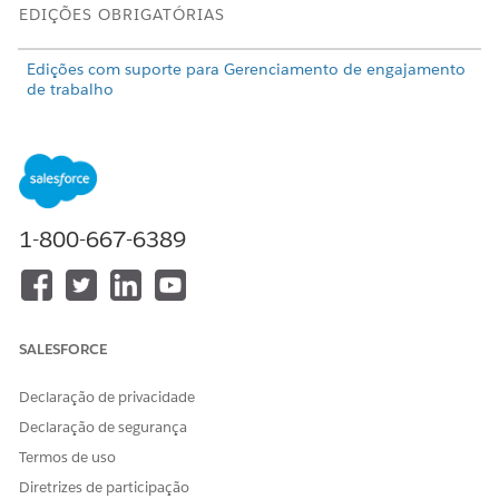
EDIÇÕES OBRIGATÓRIAS
Edições com suporte para Gerenciamento de engajamento
de trabalho
PERMISSÕES DE USUÁRIO NECESSÁRIAS
Para criar turnos a partir de
Conjunto de permissões do
um plano de capacidade:
Planejador de engajamento
de trabalho
1-800-667-6389
No Iniciador de aplicativos, abra
Plano de capacidade
.
Selecione o plano de capacidade que você criou.
Clique em
Criar turnos
.
Atualize o status.
SALESFORCE
Quando o plano é calculado, o status muda para Cálculo
de turno concluído. O painel mostra quantos turnos ou
Declaração de privacidade
FTEs são previstos para atender à demanda durante o
intervalo de tempo.
Declaração de segurança
Termos de uso
Diretrizes de participação