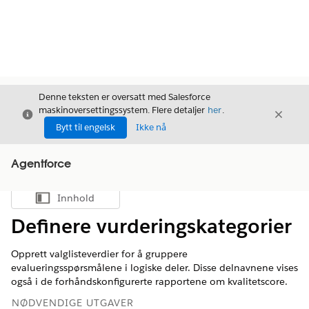
Denne teksten er oversatt med Salesforce
maskinoversettingssystem. Flere detaljer
her
.
Avslutt
Avslut
Avslutt
Bytt til engelsk
Ikke nå
Agentforce
Innhold
Vis innholdsfortegnelse
Definere vurderingskategorier
Opprett valglisteverdier for å gruppere
evalueringsspørsmålene i logiske deler. Disse delnavnene vises
også i de forhåndskonfigurerte rapportene om kvalitetscore.
NØDVENDIGE UTGAVER