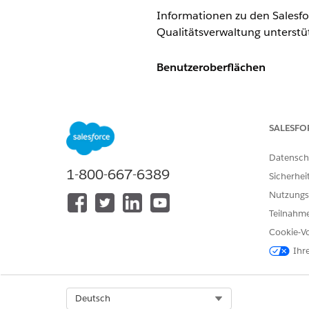
Informationen zu den Salesfo
Qualitätsverwaltung unterstü
Benutzeroberflächen
Die Belegschafts- und Qualitä
Editionen
SALESFO
Die Belegschafts- und Qualitä
Datensch
1-800-667-6389
Sicherhei
Enterprise
Leistung
Nutzungs
Unlimited
Teilnahme
Cookie-Vo
Add-Ons
Ihr
Die Belegschafts- und Qualitä
Lizenz verfügbar.
Select Org
Deutsch