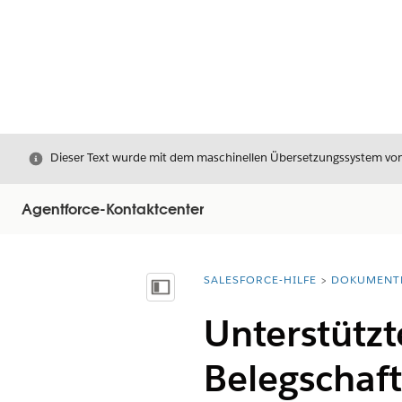
Schließen
Dieser Text wurde mit dem maschinellen Übersetzungssystem von S
Agentforce-Kontaktcenter
SALESFORCE-HILFE
DOKUMENT
Sie befinden sich hier:
Inhalt anzeigen
Unterstützt
Belegschaf