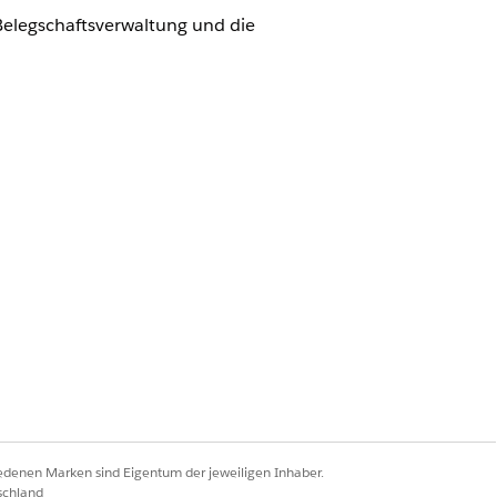
Belegschaftsverwaltung und die
ud) gegen Aufpreis als Add-On-
iedenen Marken sind Eigentum der jeweiligen Inhaber.
schland