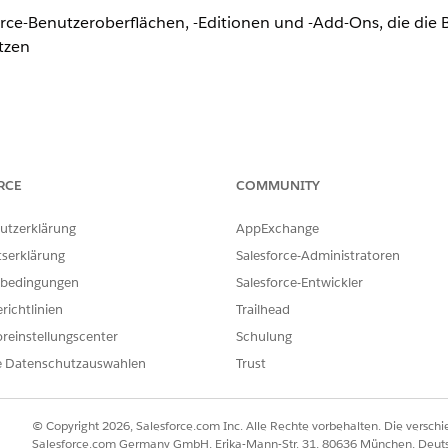
rce-Benutzeroberflächen, -Editionen und -Add-Ons, die die 
tzen
tsverwaltung ist nur in Lightning Experience verfügbar.
RCE
COMMUNITY
tsverwaltung ist in diesen Editionen verfügbar.
utzerklärung
AppExchange
tserklärung
Salesforce-Administratoren
bedingungen
Salesforce-Entwickler
richtlinien
Trailhead
reinstellungscenter
Schulung
e Datenschutzauswahlen
Trust
tsverwaltung ist in Agentforce Service (ehemals Service Clo
© Copyright 2026, Salesforce.com Inc. Alle Rechte vorbehalten. Die versch
Salesforce.com Germany GmbH, Erika-Mann-Str. 31, 80636 München, Deut