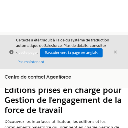
Ce texte a été traduit à l’aide du système de traduction
automatique de Salesforce. Plus de détails, consultez
Fermer
Ferme
<
cette page
.
Basculer vers la page en anglais
Fermer
Pas maintenant
Table des
Centre de contact Agentforce
Afficher la table des matières
matières
Éditions prises en charge pour
Gestion de l'engagement de la
force de travail
Découvrez les interfaces utilisateur, les éditions et les
compléments Salesforce qui prennent en charge Gestion de