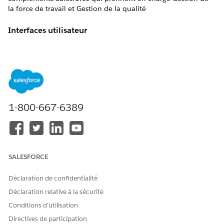
la force de travail et Gestion de la qualité
Interfaces utilisateur
Gestion de la force de travail et de la qualité est disponible
uniquement dans Lightning Experience.
Éditions
Gestion de la force de travail et de la qualité est disponible
dans ces éditions.
1-800-667-6389
Enterprise
Performance
Unlimited
SALESFORCE
Compléments
Déclaration de confidentialité
Gestion de la force de travail et de la qualité est disponible
moyennant un coût supplémentaire en tant que licence
Déclaration relative à la sécurité
complémentaire dans Agentforce Service (auparavant Service
Conditions d’utilisation
Cloud).
Directives de participation