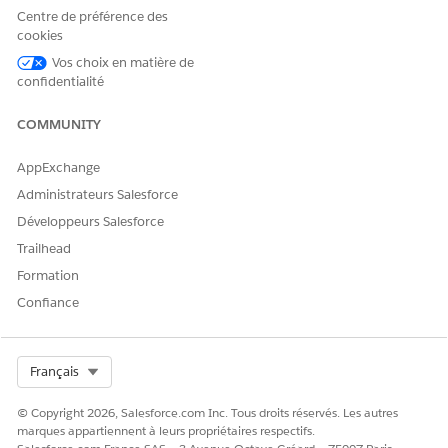
Pour en savoir plus sur les compléments, contactez votre
Centre de préférence des
chargé de compte ou accédez à
Votre compte
.
cookies
Vos choix en matière de
confidentialité
CET ARTICLE A-T-IL RÉSOLU VOTRE PROBLÈME ?
COMMUNITY
Dites-nous ce que nous pouvons améliorer !
AppExchange
Oui
Non
Administrateurs Salesforce
Développeurs Salesforce
Trailhead
Formation
Confiance
Select Org
Français
© Copyright 2026, Salesforce.com Inc. Tous droits réservés. Les autres
marques appartiennent à leurs propriétaires respectifs.