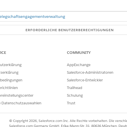
 Belegschaftsengagementverwaltung
ERFORDERLICHE BENUTZERBERECHTIGUNGEN
gsskripts:
Qualitätsmanager
onsole zu
Bewertungsfragen
und klicken Sie auf
Fragen auswählen
.
RCE
COMMUNITY
ualitätsmanagement ein und fügen Sie die folgenden Details hinz
ame
utzerklärung
AppExchange
tserklärung
Salesforce-Administratoren
in, beispielsweise "Qualität".
bedingungen
Salesforce-Entwickler
spielsweise Formular
richtlinien
Trailhead
bination aus Name, Typ und Untertyp muss nur eine Auswert
reinstellungscenter
Schulung
rte "
Formular erstellen
" eine Bewertungsfragenkategorie aus und zi
e Datenschutzauswahlen
Trust
ufügen
, um die Schritte in logische Abschnitte zu unterteilen, die 
wenden.
© Copyright 2026, Salesforce.com Inc. Alle Rechte vorbehalten. Die versch
s Auswertungsformulars
OmniScript erstellen
aus.
Salesforce.com Germany GmbH, Erika-Mann-Str. 31, 80636 München, Deut