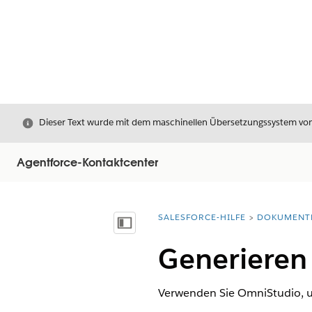
Schließen
Dieser Text wurde mit dem maschinellen Übersetzungssystem von S
Agentforce-Kontaktcenter
SALESFORCE-HILFE
DOKUMENT
Sie befinden sich hier:
Inhalt anzeigen
Generieren
Verwenden Sie OmniStudio, um