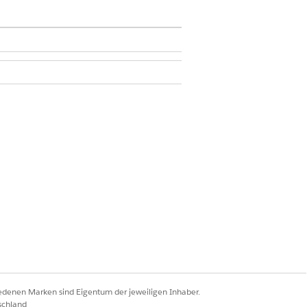
u:
ungsformularversion aktiv sein.
ehen Sie die Fragen auf die
den Analysten anleiten und Namen für
iedenen Marken sind Eigentum der jeweiligen Inhaber.
schland