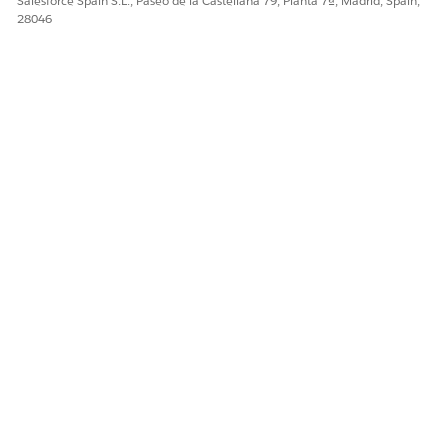
Salesforce Spain S.L., Paseo de la Castellana 79, Planta 7ª, Madrid, Spain,
28046