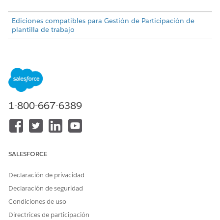
Ediciones compatibles para Gestión de Participación de
plantilla de trabajo
PERMISOS DE USUARIO NECESARIOS
Para crear secuencias de
Gestor de calidad
comandos de evaluación de
calidad:
1-800-667-6389
Desde la Consola de servicio, vaya a
Preguntas de
evaluación
y haga clic en
Seleccionar preguntas
.
En la evaluación, introduzca Gestión de calidad y agregue
proporcione estos detalles:
Nombre: Un nombre exclusivo
SALESFORCE
Idioma: Inglés
Tipo: Introduzca un tipo como Calidad
Declaración de privacidad
Tipo secundario: Introducir tipo como Formulario
Declaración de seguridad
Para una combinación concreta de Nombre, Tipo y
Condiciones de uso
Subtipo, solo debe haber una versión de formulario de
Directrices de participación
evaluación activa.