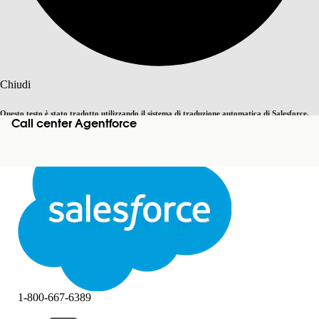
Cerca
Chiudi
Questo testo è stato tradotto utilizzando il sistema di traduzione automatica di Salesforce.
Call center Agentforce
Passa all'inglese
Non ora
Ulteriori dettagli sono disponibili
qui
.
Chiudi
Chiudi
1-800-667-6389