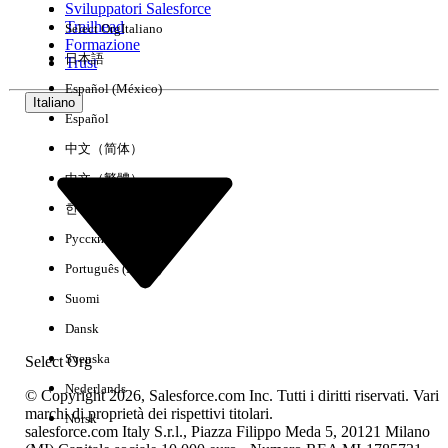
Sviluppatori Salesforce
Trailhead
Select Org
Italiano
Esperienza
Formazione
日本語
Trust
Español (México)
Italiano
Español
Cancella tutto
Chiudi
中文（简体）
中文（繁體）
한국어
Русский
Português (Brasil)
Suomi
Dansk
Svenska
Select Org
Nederlands
© Copyright 2026, Salesforce.com Inc. Tutti i diritti riservati. Vari
marchi di proprietà dei rispettivi titolari.
Norsk
salesforce.com Italy S.r.l., Piazza Filippo Meda 5, 20121 Milano
Nessun risultato