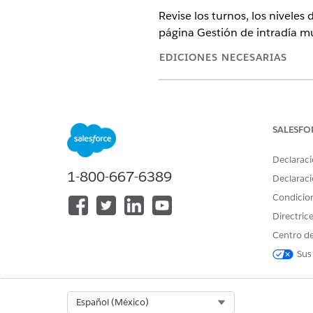
Revise los turnos, los niveles
página Gestión de intradía mu
EDICIONES NECESARIAS
Ediciones admitidas para Gestió
SALESFO
Mediciones de plantilla
El tablero muestra tres medici
Declaraci
1-800-667-6389
Declaraci
MEDICIÓN
Condicio
Dotación de personal program
Directric
Centro de
Dotación de personal necesaria
Sus
Dotación neta
Plantilla neta indica su estado
Select Org
Español (México)