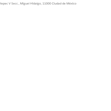
ultepec V Secc., Miguel Hidalgo, 11000 Ciudad de México
os de segmentos de turnos muestran
tación, reuniones o tareas
iempo del representante entre