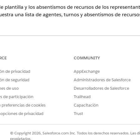
 de plantilla y los absentismos de recursos de los representan
estra una lista de agentes, turnos y absentismos de recurso
n de Participación de plantilla de trabajo
RCE
COMMUNITY
ones de plantilla:
ón de privacidad
AppExchange
ón de seguridad
Administradores de Salesforce
DESCRIPCIÓN
nes de uso
Desarrolladores de Salesforce
ada
Conteo de turnos a una hora específica
es de participación
Trailhead
 preferencias de cookies
Capacitación
Extraído del plan de capacidad seleccionado
 opciones de privacidad
Trust
Delta entre plantilla programada y plantilla requeri
 de plantilla para la hora:
© Copyright 2026, Salesforce.com Inc. Todos los derechos reservados. Las d
propietarios.