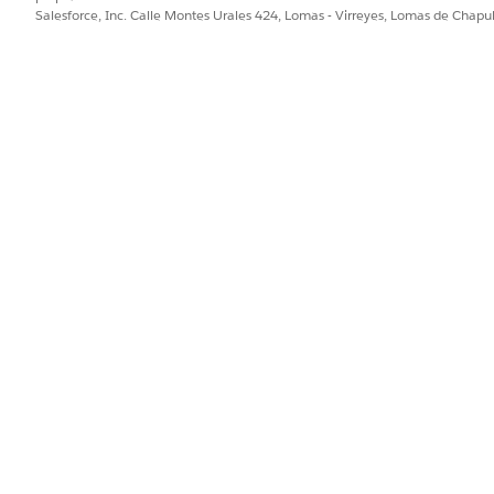
o de plantilla.
Salesforce, Inc. Calle Montes Urales 424, Lomas - Virreyes, Lomas de Chap
 plantilla cumple el requisito.
a de personal.
oporcionan un desglose para cada turno. Los siguientes tip
o programado durante el turno del representante.
 gestionar interacciones de clientes y actividades de trabajo.
ara actividades fuera del trabajo directo del cliente, como capaci
ración de zona horaria de cada representante. Actualiza el t
s y la cuadrícula de plantilla.