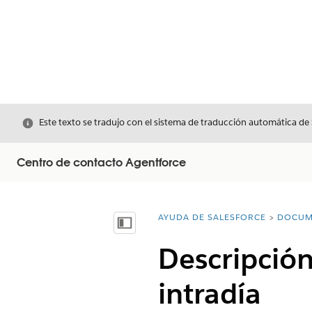
Cerrar
Este texto se tradujo con el sistema de traducción automática de
Centro de contacto Agentforce
AYUDA DE SALESFORCE
DOCUM
Usted está aquí:
Mostrar índice de materias
Descripción
intradía