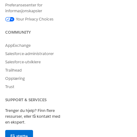
Preferansesenter for
Verdien null angir at personalet oppfyller kravet.
informasjonskapsler
En negativ verdi angir understyring.
Your Privacy Choices
Skiftaktiviteter
COMMUNITY
Skiftaktiviteter gir en oversikt over hvert skift. Følgende
skiftsegmenttyper viser en standardfarge:
AppExchange
Break (Stopp): Planlagt reisetid under selgerens skift.
Salesforce-administratorer
Arbeid: Planlagt tid for håndtering av kundeinteraksjoner
Salesforce-utviklere
og arbeidsaktiviteter.
Trailhead
Ikke-arbeid: Planlagt tid for aktiviteter utenfor direkte
kundearbeid, som opplæring, møter eller administrative
Opplæring
oppgaver.
Trust
Tidssone
SUPPORT & SERVICES
Kontrollpanelet viser hver selgers tidssoneinnstillinger. Den
Trenger du hjelp? Finn flere
oppdaterer selgerens tid på tvers av skift, ressursfravær og
ressurser, eller få kontakt med
rutenettet for personalet.
en ekspert.
Få støtte