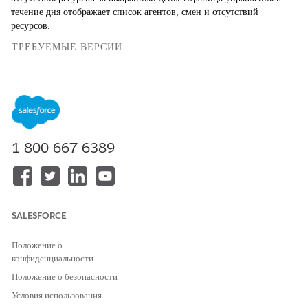
течение дня отображает список агентов, смен и отсутствий
ресурсов.
ТРЕБУЕМЫЕ ВЕРСИИ
Поддерживаемые версии для управления занятостью Workforce
Показатели укомплектования
Панель мониторинга отображает три показателя укомплектования:
1-800-667-6389
ПОКАЗАТЕЛЬ
ОПИСАНИЕ
Плановое
Количество смен в определенный час
укомплектование
SALESFORCE
Требуемый
Извлекается из выбранного плана
персонал
нагрузки
Положение о
конфиденциальности
Чистое штатное
Дельта между запланированным и
расписание
необходимым персоналом
Положение о безопасности
Условия использования
Чистая укомплектованность обозначает статус укомплектования за