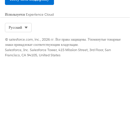
представителя. Он обновляет время представителя в сменах,
отсутствиях ресурсов и кадровой сетке.
Используется
Experience Cloud
Select Org
Русский
ЭТА СТАТЬЯ РЕШИЛА ВАШУ ПРОБЛЕМУ?
© salesforce.com, inc., 2026 гг. Все права защищены. Упомянутые товарные
Оставьте свой отзыв, чтобы мы могли стать лучше!
знаки принадлежат соответствующим владельцам.
Salesforce, Inc. Salesforce Tower, 415 Mission Street, 3rd Floor, San
Да
Нет
Francisco, CA 94105, United States