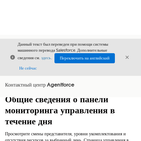
Данный текст был переведен при помощи системы
машинного перевода Salesforce. Дополнительные
Закрыть
Закры
сведения см.
здесь
.
Переключить на английский
Закрыт
Не сейчас
Контактный центр Agentforce
Содержание
Показать содержание
Общие сведения о панели
мониторинга управления в
течение дня
Просмотрите смены представителя, уровни укомплектования и
отсутствия ресурсов за выбранный день. Страница управления в