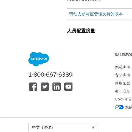
劳动力参与度管理支持的版本
人员配置度量
仪表板显示三个人员配置度量
度量
SALESFO
计划人员配置
隐私声明
1-800-667-6389
安全声明
所需人员
使用条款
净人员配置
参与准则
净人员配置表示您每小时的人
Cookie
您
正值表示人员过剩。
零值表示人员配置满足要求。
负值表示人员不足。
Select Org
中文（简体）