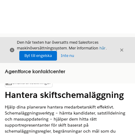
Den här texten har översatts med Salesforces
maskinöversättningssystem. Mer information
här
.
Stäng
Stäng
Stäng
Byt till engelska
Inte nu
Agentforce kontaktcenter
Innehållsförteckningar
Visa innehållsförteckning
Hantera skiftschemaläggning
Hjälp dina planerare hantera medarbetarskift effektivt.
Schemaläggningsverktyg – hämta kandidater, satstilldelning
och massuppdatering – hjälper dem hitta rätt
supportrepresentanter för skift baserat på
schemaläggningsregler, begränsningar och mål som du