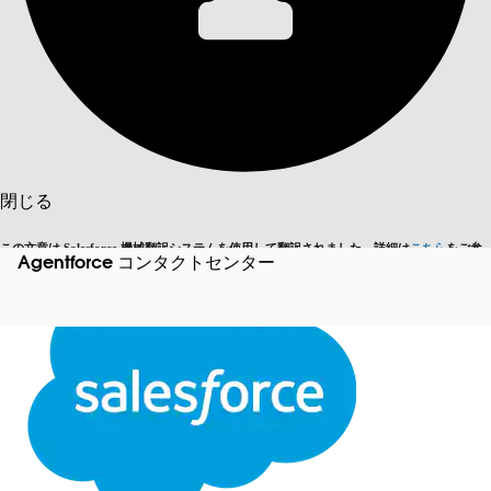
目次を表示
目次
検索
閉じる
この文章は Salesforce 機械翻訳システムを使用して翻訳されました。詳細は
こちら
をご参
Agentforce コンタクトセンター
英語に切り替える
今はしません
照ください。
閉じる
閉じる