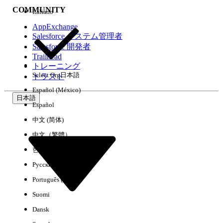
COMMUNITY
Italiano
AppExchange
Salesforce システム管理者
Salesforce 開発者
環境
Trailhead
トレーニング
Select Org
日本語
トラスト
Español (México)
日本語
Español
すべてクリア
完了
中文 (简体)
中文（繁體）
한국어
Русский
Português (Brasil)
Suomi
Dansk