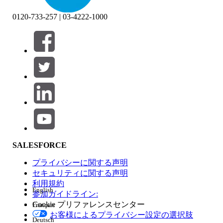
0120-733-257 | 03-4222-1000
絞り込み条件 (0)
絞り込み条件を選択
追加
製品エリア
SALESFORCE
機能の影響
プライバシーに関する声明
セキュリティに関する声明
利用規約
English
参加ガイドライン:
Cookie プリファレンスセンター
Français
エディション
お客様によるプライバシー設定の選択肢
Deutsch