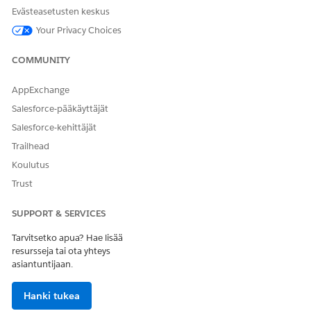
vastaukset tekoälyn avulla ja napsauttaa vastausten
Evästeasetusten keskus
tarkastamisen jälkeen Lähetä.
Your Privacy Choices
Laadun arviointi -komponentti näyttää välittömästi lopullisen
prosenttipisteet ja suorituskyvyn otsikon.
COMMUNITY
AppExchange
Salesforce-pääkäyttäjät
RATKAISIKO TÄMÄ ARTIKKELI ONGELMASI?
Anna palautetta, jotta voimme kehittyä!
Salesforce-kehittäjät
Trailhead
Kyllä
Ei
Koulutus
Trust
SUPPORT & SERVICES
Tarvitsetko apua? Hae lisää
resursseja tai ota yhteys
asiantuntijaan.
Hanki tukea