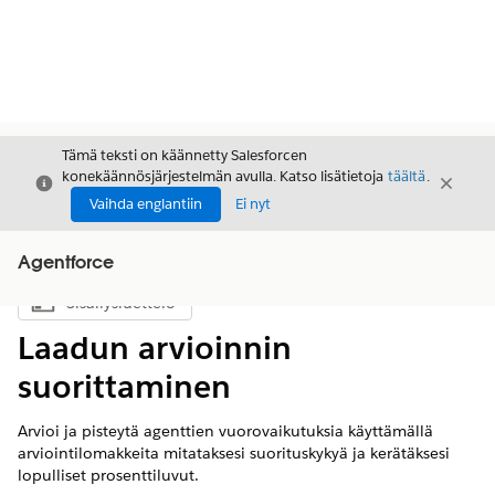
Tämä teksti on käännetty Salesforcen
konekäännösjärjestelmän avulla. Katso lisätietoja
täältä
.
Sulje
Sulje
Sulje
Vaihda englantiin
Ei nyt
Agentforce
Sisällysluettelo
Näytä sisällysluettelo
Laadun arvioinnin
suorittaminen
Arvioi ja pisteytä agenttien vuorovaikutuksia käyttämällä
arviointilomakkeita mitataksesi suorituskykyä ja kerätäksesi
lopulliset prosenttiluvut.