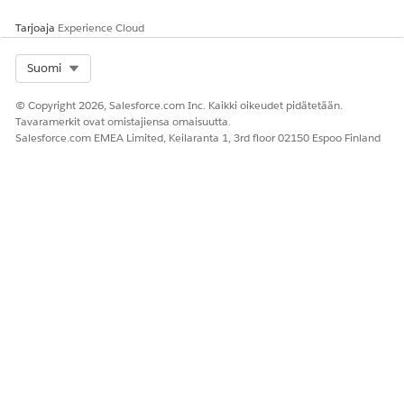
Tarjoaja
Experience Cloud
Select Org
Suomi
© Copyright 2026, Salesforce.com Inc. Kaikki oikeudet pidätetään.
Tavaramerkit ovat omistajiensa omaisuutta.
Salesforce.com EMEA Limited, Keilaranta 1, 3rd floor 02150 Espoo Finland