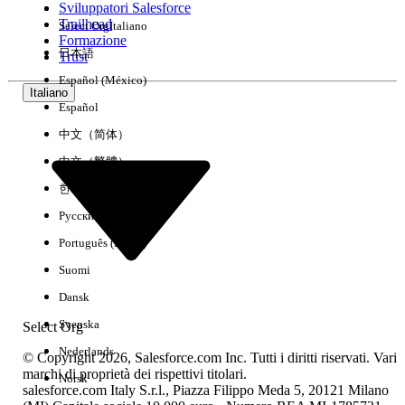
Sviluppatori Salesforce
Trailhead
Select Org
Italiano
Esperienza
Formazione
日本語
Trust
Español (México)
Italiano
Español
Cancella tutto
Chiudi
中文（简体）
中文（繁體）
한국어
Русский
Português (Brasil)
Suomi
Dansk
Svenska
Select Org
Nederlands
© Copyright 2026, Salesforce.com Inc. Tutti i diritti riservati. Vari
marchi di proprietà dei rispettivi titolari.
Norsk
salesforce.com Italy S.r.l., Piazza Filippo Meda 5, 20121 Milano
Nessun risultato