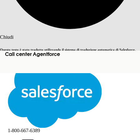
Cerca
Chiudi
Questo testo è stato tradotto utilizzando il sistema di traduzione automatica di Salesforce.
Call center Agentforce
Passa all'inglese
Non ora
Ulteriori dettagli sono disponibili
qui
.
Chiudi
Chiudi
1-800-667-6389