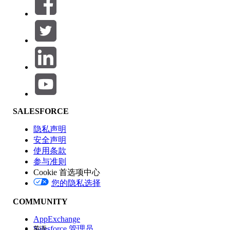
筛选器 (0)
选择筛选器
添加
产品区域
SALESFORCE
功能影响
隐私声明
安全声明
使用条款
参与准则
Cookie 首选项中心
版本
您的隐私选择
COMMUNITY
AppExchange
Salesforce 管理员
英语