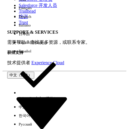
Salesforce 开发人员
Français
体验
Trailhead
培训
Deutsch
Trust
Italiano
SUPPORT & SERVICES
日本語
全部清除
完成
需要帮助？查找更多资源，或联系专家。
Español (México)
Español
获得支持
技术提供者
Experience Cloud
中文（简体）
Select Org
中文（简体）
中文（繁体）
한국어
Русский
没有结果