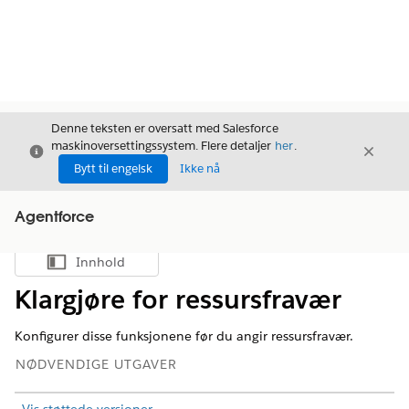
Denne teksten er oversatt med Salesforce
maskinoversettingssystem. Flere detaljer
her
.
Avslutt
Avslut
Avslutt
Bytt til engelsk
Ikke nå
Agentforce
Innhold
Vis innholdsfortegnelse
Klargjøre for ressursfravær
Konfigurer disse funksjonene før du angir ressursfravær.
NØDVENDIGE UTGAVER