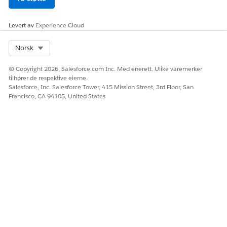
ressursfravær der de kan
sende en ny forespørsel om
Levert av
Experience Cloud
fri.
Select Org
Norsk
5. (Valgfritt) Hvis du trenger
manuell godkjenning, legger
© Copyright 2026, Salesforce.com Inc. Med enerett. Ulike varemerker
du til Status-feltet i
tilhører de respektive eierne.
ressursfravær.
Salesforce, Inc. Salesforce Tower, 415 Mission Street, 3rd Floor, San
Enkelte virksomheter har
Francisco, CA 94105, United States
ubegrensede betalte
fridager der fravær sendes
for å varsle ledelsen. Andre
firmaer krever
ledergodkjenning av fravær.
6. (Valgfritt) Konfigurer en
Godkjenningsprosesser
Salesforce-
godkjenningsprosess for
ressursfravær.
Denne
godkjenningsprosessen
varsler en teamleder når et