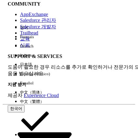
COMMUNITY
AppExchange
Salesforce 관리자
Salesforce 개발자
영어
경험
Trailhead
Français
교육
신뢰
Deutsch
Italiano
SUPPORT & SERVICES
모두 지우기
완료
日本語
도움이 필요한 경우 리소스를 추가로 확인하거나 전문가의 
움을 받으십시오.
Español (México)
Español
지원 받기
中文（简体）
제공자
Experience Cloud
中文（繁體）
한국어