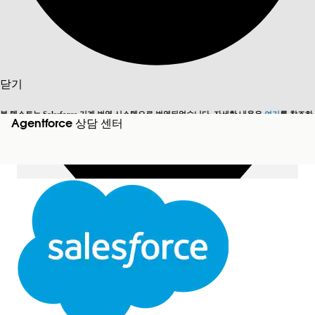
목차 표시
목차
검색
닫기
본 텍스트는 Salesforce 기계 번역 시스템으로 번역되었습니다. 자세한 내용은
여기
를 참조하
Agentforce 상담 센터
영어로 전환
지금 안 함
세요.
닫기
닫기