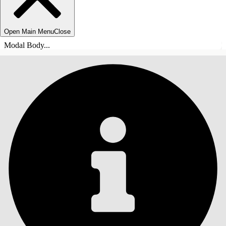
Open Main Menu
Close
Modal Body...
목차
검색