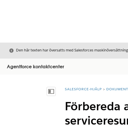
Stäng
Den här texten har översatts med Salesforces maskinöversättnin
Agentforce kontaktcenter
SALESFORCE-HJÄLP
DOKUMEN
Du är här:
Visa innehållsförteckning
Förbereda a
serviceresu