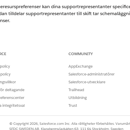
eresurspreferenser kan dina supportrepresentanter specificera
an tilldelar supportrepresentanter till skift tar schemaläggn
nser.
RCE
COMMUNITY
DOKUMENTATION
policy
AppExchange
ingar.
Hantera tilldelningar av beh
policy
Salesforce-administratörer
, lägg till
gent för skiftschemaläggning
gsvillkor
Salesforce-utvecklare
engagemang i användare som vill
 för deltagande
Trailhead
er.
referenscenter
Utbildning
 integritetsval
Trust
Skapa serviceresurser för age
et, skapa en serviceresurs för
m skickar in en
© Copyright 2026, Salesforce.com Inc. Alla rättigheter förbehålles. Varumärk
SFDC SWEDEN AB, Klarabergsviadukten 63, 111 64 Stockholm, Sweden