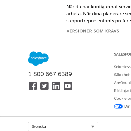
När du har konfigurerat servic
arbeta. När dina planerare sed
supportrepresentants prefere
VERSIONER SOM KRÄVS
Visa versioner som stöds
.
SALESFO
KONFIGURATIONSSTEG
Sekretess
1. Tilldela behörighetsuppsättn
1-800-667-6389
Säkerhets
Om du inte redan har gjort det
behörighetsuppsättningen A
Användnin
eller Agent för arbetskrafts
Riktlinjer
skapa serviceresurspreferens
Cookie-p
Dina
2. Skapa serviceresurser.
Om du inte redan har gjort d
varje servicerepresentant so
Select Org
Svenska