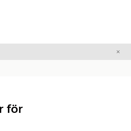
Stäng
Stäng
r för