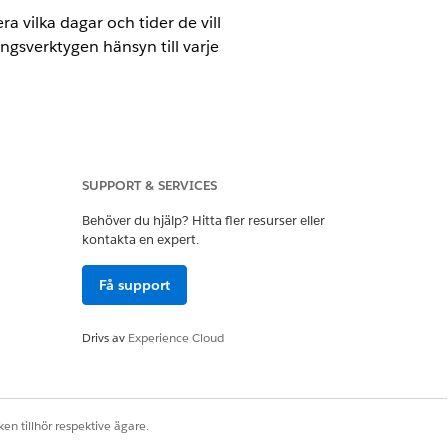
 vilka dagar och tider de vill
ingsverktygen hänsyn till varje
SUPPORT & SERVICES
Behöver du hjälp? Hitta fler resurser eller
örighetsuppsättningar
kontakta en expert.
Få support
Drivs av
Experience Cloud
nter
en tillhör respektive ägare.