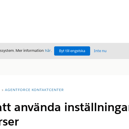
gssystem. Mer information
här
.
Byt till engelska
Inte nu
T
AGENTFORCE KONTAKTCENTER
tt använda inställninga
rser