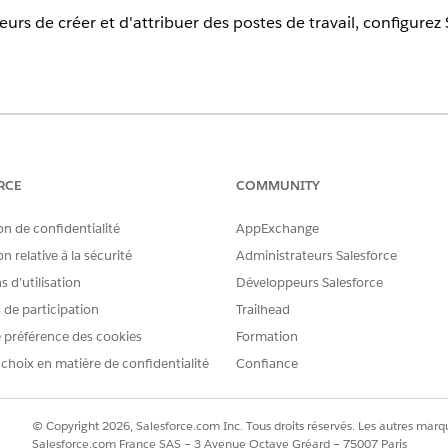
urs de créer et d'attribuer des postes de travail, configurez 
harge
.
la force de travail pour créer un plan de capacité, vous avez 
RCE
COMMUNITY
à la suivante.
on de confidentialité
AppExchange
'attente utilise des files d'attente et des profils de travail
e soutenir les commerciaux.
n relative à la sécurité
Administrateurs Salesforce
 d’utilisation
Développeurs Salesforce
DOCUMENTATION
s de participation
Trailhead
autorisations approprié à vos
Gestion des attributions 
 préférence des cookies
Formation
e d'autorisations Planificateur de la
 choix en matière de confidentialité
Confiance
il ou Planificateur de l'engagement
Ensembles d'autorisations 
teurs qui créent et planifient des
de travail
nsemble d'autorisations Agent de
ail ou Agent de l'engagement de la
© Copyright 2026, Salesforce.com Inc. Tous droits réservés. Les autres marqu
 support.
Salesforce.com France SAS – 3 Avenue Octave Gréard – 75007 Paris