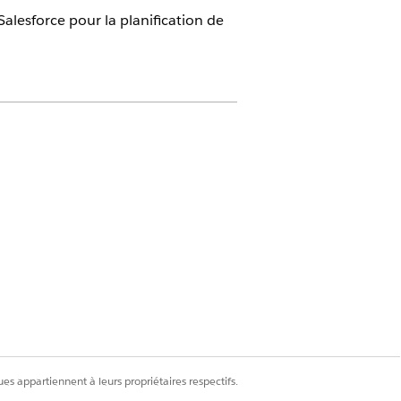
Salesforce pour la planification de
déjà suivi certaines étapes. Dans ce
 Omni-Channel pour mapper les
d'ensembles d'autorisations
Utilisateur de Gestion de la force
es appartiennent à leurs propriétaires respectifs.