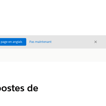
Ferme
a page en anglais
Pas maintenant
Fermer
postes de