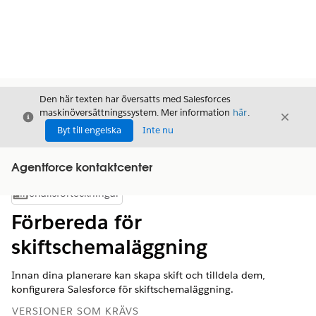
Den här texten har översatts med Salesforces
maskinöversättningssystem. Mer information
här
.
Stäng
Stäng
Stäng
Byt till engelska
Inte nu
Agentforce kontaktcenter
Innehållsförteckningar
Visa innehållsförteckning
Förbereda för
skiftschemaläggning
Innan dina planerare kan skapa skift och tilldela dem,
konfigurera Salesforce för skiftschemaläggning.
VERSIONER SOM KRÄVS