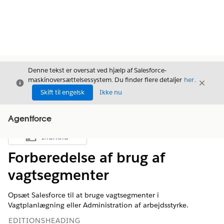
Denne tekst er oversat ved hjælp af Salesforce-
maskinoversættelsessystem. Du finder flere detaljer
her
.
Luk
Luk
Luk
Skift til engelsk
Ikke nu
Agentforce
Indhold
Vis indholdsfortegnelse
Forberedelse af brug af
vagtsegmenter
Opsæt Salesforce til at bruge vagtsegmenter i
Vagtplanlægning eller Administration af arbejdsstyrke.
EDITIONSHEADING