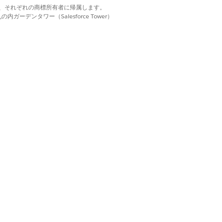
d. それぞれの商標は、それぞれの商標所有者に帰属します。
トラデイ管理設定のシステム管理者チェッ
ーデンタワー（Salesforce Tower）
スト
作業活動 (チャット、メール、電
かです。ワークフォース管理では、シフ
きるようにします。
ャット、メール、電話)、非作業活動 (ミ
、シフト区分種別で遵守しきい値を指定する
はい
いいえ