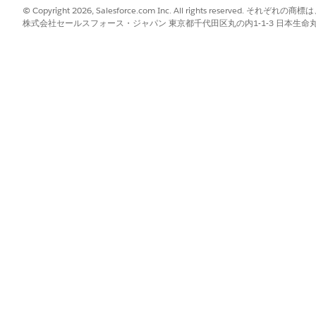
© Copyright 2026, Salesforce.com Inc. All rights reserve
み): イントラデイ管理でシフト区分を使用する場合、「イント
イン
株式会社セールスフォース・ジャパン 東京都千代田区丸の内1-1-3 日本生命丸の内ガ
リスト」に従います。
クリ
ト担当者が業務時間中に実行する活動を表します。区分種別は、
ィングまたはトレーニング)、休憩 (休憩または昼食) のいずれ
を指定することで、サポート担当者が適切な割り当てで作業で
当者が業務時間中に実行する活動を表します。区分種別は、作業活動 (チ
)、休憩 (休憩または昼食) のいずれかです。ワークフォース管理では
な割り当てで作業できるようにします。
?