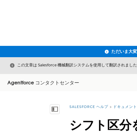
閉じる
この文章は Salesforce 機械翻訳システムを使用して翻訳されまし
Agentforce コンタクトセンター
SALESFORCE ヘルプ
ドキュメント
詳細情報:
目次を表示
シフト区分