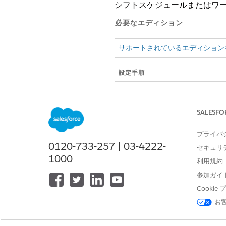
シフトスケジュールまたはワーク
必要なエディション
サポートされているエディション
設定手順
ステップ 1: シフトスケジュールツ
ォース管理のイントラデイ管理で
トラデイ管理ダッシュボードがす
SALESFO
します。シフトには、イントラデ
です。
プライバ
0120-733-257 | 03-4222-
ステップ 2: シフト区分種別を作
セキュリ
1000
利用規約
ステップ 3: [シフト区分] 関
参加ガイ
ステップ 4: シフト中にサポー
Cooki
チャット、チームミーティング、
お
省略可能 (ワークフォース管理の
ようにする承認プロセスとフロー