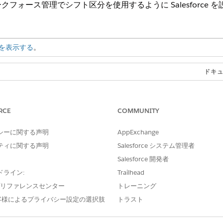
フォース管理でシフト区分を使用するように Salesforce 
を表示する
。
ドキ
ール用に Salesforce を設定する手順を実行します。ワークフ
シフ
シフト区分を使用する場合、シフト、サービスリソース、イン
べて同じサービステリトリーに関連付けられていることを確認
RCE
COMMUNITY
イ管理ダッシュボードに反映されるジョブプロファイルが必要
シーに関する声明
AppExchange
成します。
シフ
ティに関する声明
Salesforce システム管理者
Salesforce 開発者
連リストをシフトオブジェクトに追加します。
オブ
ドライン:
Trailhead
ト担当者が行う活動を表すプレゼンス状況を作成します。電話、
プレ
e プリファレンスセンター
トレーニング
昼食はすべてプレゼンス状況の例です。
客様によるプライバシー設定の選択肢
トラスト
み): サポート担当者がシフトを受け入れたり拒否したりできる
エー
を作成します。
否す