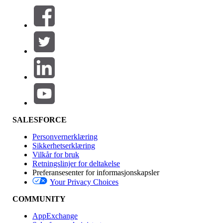
Filtre (0)
VELG FILTRE
Legg til
Produktområde
Funksjonsinnvirkning
SALESFORCE
Personvernerklæring
Sikkerhetserklæring
Vilkår for bruk
Retningslinjer for deltakelse
Preferansesenter for informasjonskapsler
Your Privacy Choices
Utgave
COMMUNITY
AppExchange