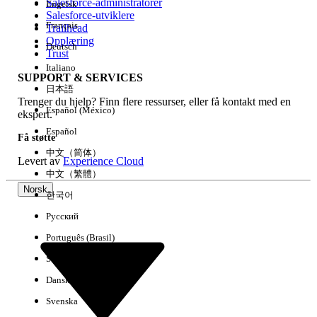
Salesforce-administratorer
Engelsk
Salesforce-utviklere
Français
Trailhead
Erfaring
Opplæring
Deutsch
Trust
Italiano
SUPPORT & SERVICES
日本語
Trenger du hjelp? Finn flere ressurser, eller få kontakt med en
Fjern alle
Utført
Español (México)
ekspert.
Español
Få støtte
中文（简体）
Levert av
Experience Cloud
中文（繁體）
Norsk
한국어
Русский
Português (Brasil)
Suomi
Dansk
Svenska