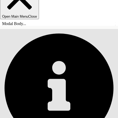
Open Main Menu
Close
Modal Body...
INNHOLD
Søk
Vis innholdsfortegnelse
Innhold