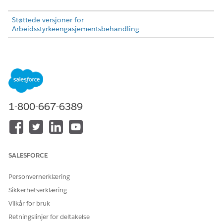
Støttede versjoner for
Arbeidsstyrkeengasjementsbehandling
Identifisere interaksjoner for evaluering
Se gjennom meldingsøkter eller talesamtaler i rapporter
for å vurdere kvalitetytelse og analysere trender.
Utføre en kvalitetsvurdering
Vurder og score agentinteraksjoner ved bruk av
1-800-667-6389
evalueringsskjemaer for å måle ytelse og fange opp
endelige prosentvise kvalitetsvurderinger.
Gjennomgå representantytelse (selgervisning)
Servicerepresentanter kan vise sine egne score på
individuelle poster for å forstå tilbakemeldinger om
SALESFORCE
ytelsen.
Personvernerklæring
Se gjennom Team Performance (teamresultater)
Sikkerhetserklæring
(Ledervisning)
For å identifisere trender på høyt nivå og spesifikke selgere
Vilkår for bruk
som trenger mer opplæring, bruker overordnede
Retningslinjer for deltakelse