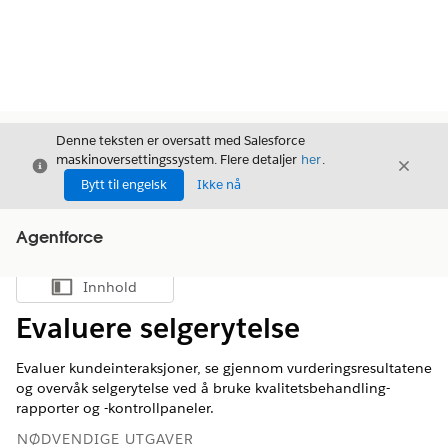
Denne teksten er oversatt med Salesforce
maskinoversettingssystem. Flere detaljer
her
.
Avslutt
Avslut
Avslutt
Bytt til engelsk
Ikke nå
Agentforce
Innhold
Vis innholdsfortegnelse
Evaluere selgerytelse
Evaluer kundeinteraksjoner, se gjennom vurderingsresultatene
og overvåk selgerytelse ved å bruke kvalitetsbehandling-
rapporter og -kontrollpaneler.
NØDVENDIGE UTGAVER