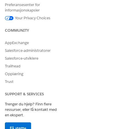
aggregerte rapporter.
Preferansesenter for
informasjonskapsler
Your Privacy Choices
HJALP DENNE ARTIKKELEN MED Å LØSE PROBLEMET DITT?
COMMUNITY
La oss få vite det slik at vi kan forbedre!
AppExchange
Ja
Nei
Salesforce-administratorer
Salesforce-utviklere
Trailhead
Opplæring
Trust
SUPPORT & SERVICES
Trenger du hjelp? Finn flere
ressurser, eller få kontakt med
en ekspert.
Få støtte