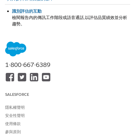
識別評估的互動
檢閱報告內的傳訊工作階段或語音通話,以評估品質績效並分析
趨勢。
執行品質評估
使用評估表單來評估和評分工作人員的互動,以測量績效並獲取
最終的品質評分百分比。
檢閱代表績效 (代表檢視)
服務代表可以在個別記錄上檢視自己的評分,以瞭解其績效回饋
1-800-667-6389
意見。
檢閱小組績效 (上司檢視)
若要識別需要更多訓練的高階趨勢和特定代表,上司會使用彙總
報告。
SALESFORCE
隱私權聲明
安全性聲明
此文章是否解決您的問題？
使用條款
請讓我們知道，以便我們改進！
參與原則