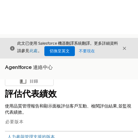
此文已使用 Salesforce 機器翻譯系統翻譯。更多詳細資料
結束
結束
結束
請參見
此處
。
切換至英文
不要現在
Agentforce 連絡中心
目錄
顯示目錄
評估代表績效
使用品質管理報告和顯示面板評估客戶互動、檢閱評估結果,並監視
代表績效。
必要版本
人力參與管理支援的版本