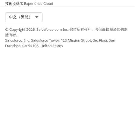
技術提供者
Experience Cloud
Select Org
中文（繁體）
© Copyright 2026, Salesforce.com Inc. 保留所有權利。各個商標屬於其個別
擁有者。
Salesforce, Inc. Salesforce Tower, 415 Mission Street, 3rd Floor, San
Francisco, CA 94105, United States