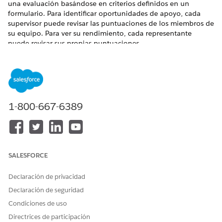
una evaluación basándose en criterios definidos en un
formulario. Para identificar oportunidades de apoyo, cada
supervisor puede revisar las puntuaciones de los miembros de
su equipo. Para ver su rendimiento, cada representante
puede revisar sus propias puntuaciones.
EDICIONES NECESARIAS
Ediciones compatibles para Gestión de Participación de
plantilla de trabajo
.
1-800-667-6389
Personas de usuario de Gestión de calidad
Asigne los conjuntos de permisos Gestor de calidad,
Analista de calidad y Visor de calidad a usuarios de
funciones de Gestión de calidad de agentes.
SALESFORCE
Limitaciones de gestión de calidad
Limitaciones para formularios y evaluaciones de Gestión
Declaración de privacidad
de calidad.
Declaración de seguridad
Configurar Gestión de calidad para interacciones de
Condiciones de uso
servicio
Directrices de participación
Utilice formularios de evaluación manuales y dirigidos por