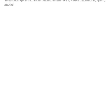
Salesforce Spain S.L., Paseo de la Castellana 79, Planta 7ª, Madrid, Spain,
28046