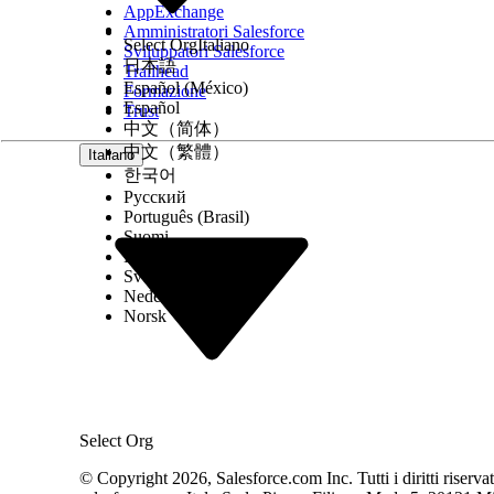
AppExchange
Amministratori Salesforce
Select Org
Italiano
Sviluppatori Salesforce
日本語
Trailhead
Español (México)
Formazione
Español
Trust
中文（简体）
中文（繁體）
Italiano
한국어
Русский
Português (Brasil)
Suomi
Dansk
Svenska
Nederlands
Norsk
Select Org
© Copyright 2026, Salesforce.com Inc. Tutti i diritti riservati.