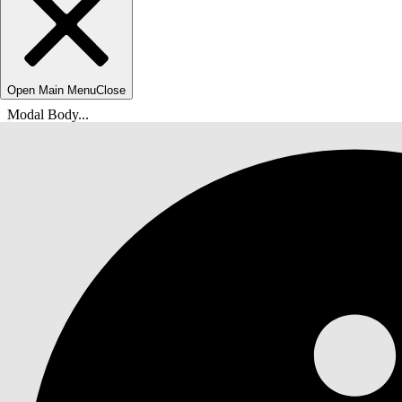
Open Main Menu
Close
Modal Body...
Ti trovi qui:
Guida di Salesforce
Documenti
Call center Agentforce