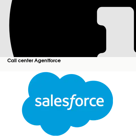
Gestione della qual
Utilizzare i moduli di valutazione per standardizzare 
punteggio e aumentare la copertura della valutazion
valutare un'interazione, un analista della qualità e
opportunità di formazione, ogni supervisore può e
Call center Agentforce
ogni agente può esaminare i propri punteggi.
Versioni (Edition) richieste
Edizioni supportate per Gestione del coinvolgime
Personaggi utente di Gestione della qualità
Assegnare gli insiemi di autorizzazioni Responsabile
della qualità degli agenti.
Limitazioni della gestione della qualità
Limitazioni per i moduli e le valutazioni di Gestion
Configurazione della gestione della qualità per le i
Utilizzare i moduli di valutazione manuali e basati s
distorsione del punteggio e aumentare la copertura 