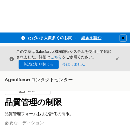
ただいま大変多くのお問い合わせをいただいており、ご連絡までにお時間を頂戴しております
続きを読む
Clo
この文章は Salesforce 機械翻訳システムを使用して翻訳
されました。詳細は
こちら
をご参照ください。
閉じる
閉じ
閉じる
英語に切り替える
今はしません
Agentforce コンタクトセンター
目次
目次を表示
品質管理の制限
品質管理フォームおよび評価の制限。
必要なエディション