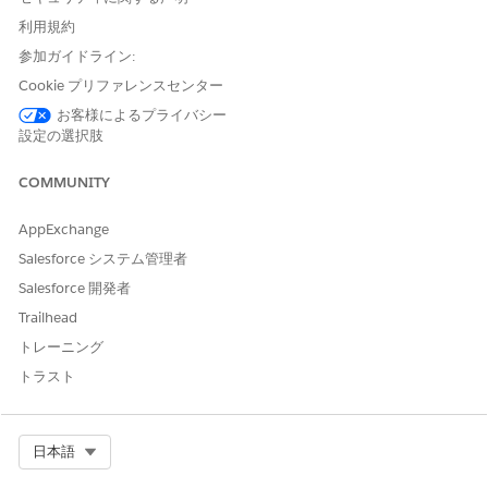
品質管理コンポーネントを正しく表示するには、VoiceCall お
利用規約
よび MessagingSession ページテンプレートの中または大領
参加ガイドライン:
域に品質管理コンポーネントを追加する必要があります。
AI 自動入力は、1 回の通話でのみ機能します。複数の担当者
Cookie プリファレンスセンター
が関与する通話で呼び出すと、正しい回答が返されない可能性
お客様によるプライバシー
があります。
設定の選択肢
ベータ AI 自動入力機能では、英語でのやりとりのみがサポー
トされます。
COMMUNITY
AppExchange
Salesforce システム管理者
この記事で問題は解決されましたか?
Salesforce 開発者
ご意見をお待ちしております。
Trailhead
はい
いいえ
トレーニング
トラスト
Select Org
日本語