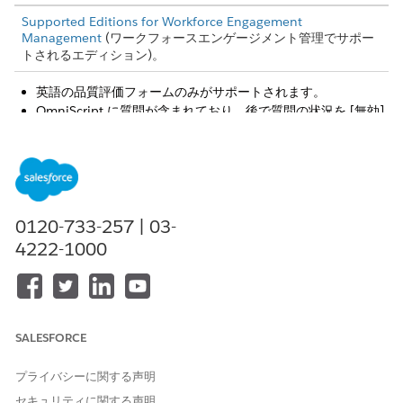
Supported Editions for Workforce Engagement
Management
(ワークフォースエンゲージメント管理でサポー
トされるエディション)。
英語の品質評価フォームのみがサポートされます。
OmniScript に質問が含まれており、後で質問の状況を [無効]
に変更した場合でも、OmniScript 評価では質問が評価されま
す。
既存のフォームに質問を追加すると、質問のスコアが正しくな
いため、以前の評価に影響します。以前に使用したフォームは
変更せず、新しいフォームを作成することをお勧めします。
0120-733-257 | 03-
フォームを評価に使用した後にフォームを [無効] としてマー
クすると、評価は表示されません。Salesforce では、フォー
4222-1000
ムの使用後に無効としてマークしないことをお勧めします。
品質管理ユーザーは、OmniScript Builder UI のみを使用して
フォームを作成および編集する必要があります。これらのアク
ションに個々のレコードページを使用すると、エラーが発生す
る可能性があります。
SALESFORCE
OmniScript の条件付き質問は、品質管理フォームではサポー
トされていません。このような質問はすべて、条件に関係なく
プライバシーに関する声明
評価されます。
セキュリティに関する声明