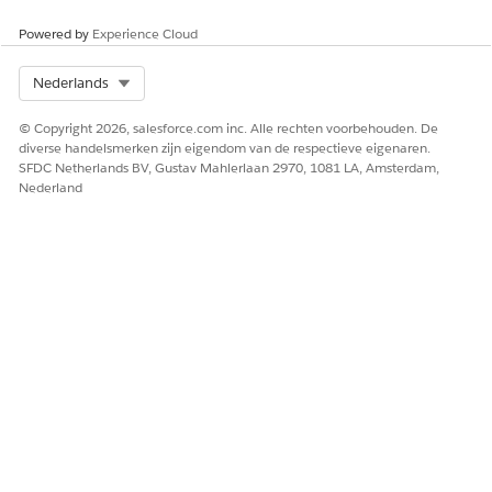
Laat ons weten wat we kunnen doen om te verbeteren!
Powered by
Experience Cloud
Ja
Nee
Select Org
Nederlands
© Copyright 2026, salesforce.com inc. Alle rechten voorbehouden. De
diverse handelsmerken zijn eigendom van de respectieve eigenaren.
SFDC Netherlands BV, Gustav Mahlerlaan 2970, 1081 LA, Amsterdam,
Nederland