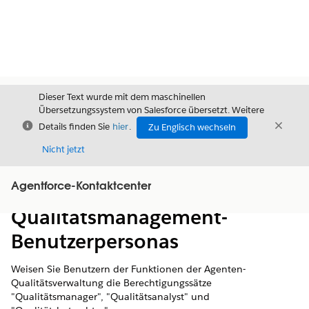
Dieser Text wurde mit dem maschinellen
Übersetzungssystem von Salesforce übersetzt. Weitere
Schließen
Schli
Details finden Sie
hier
.
Zu Englisch wechseln
Schließ
Nicht jetzt
Agentforce-Kontaktcenter
Inhalt
Inhalt anzeigen
Qualitätsmanagement-
Benutzerpersonas
Weisen Sie Benutzern der Funktionen der Agenten-
Qualitätsverwaltung die Berechtigungssätze
"Qualitätsmanager", "Qualitätsanalyst" und