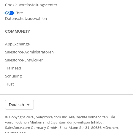
Cookie-Voreinstellungscenter
Qualitätsan
Kann Dashboards und
Qualitätsanalyst
alyst
Vorlagenberichte für
für Agentforce
Ihre
Mitarbeiter anzeigen,
Contact Center
Datenschutzauswahlen
Sprachanrufe oder
Messaging-Sitzungen zur
Branchenbewertu
COMMUNITY
Überprüfung von
ng
Qualitätsprüfungen
OmniStudio-
filtern, Bewertungs-
AppExchange
Scorecards für
Benutzer
Salesforce-Administratoren
Interaktionsdatensätze
Aufforderungsvorl
initiieren, menschliche
Salesforce-Entwickler
agenbenutzer
Teilnehmer und
Trailhead
Formulare auswählen,
Bewertungsantworten
Schulung
und Textkommentare
Trust
eingeben oder zuvor
gesendete Bewertungen
ändern.
Select Org
Deutsch
Qualitätsbe
Kann persönliche
Agentforce-
trachter
Prozentsätze für die
Kontaktcenter-
© Copyright 2026, Salesforce.com Inc. Alle Rechte vorbehalten. Die
Aggregatqualität und
Qualitätsbetracht
verschiedenen Marken sind Eigentum der jeweiligen Inhaber.
Leistungsbewertungsstuf
er
Salesforce.com Germany GmbH, Erika-Mann-Str. 31, 80636 München,
en in verarbeiteten
Deutschland