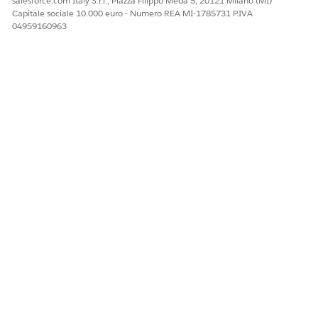
salesforce.com Italy S.r.l., Piazza Filippo Meda 5, 20121 Milano (MI)
specifici dei valutatori
Capitale sociale 10.000 euro - Numero REA MI-1785731 P.IVA
domanda per domanda
04959160963
in una visualizzazione di
sola lettura.
QUESTO ARTICOLO HA RISOLTO IL PROBLEMA?
Facci sapere, così possiamo migliorare!
Sì
No