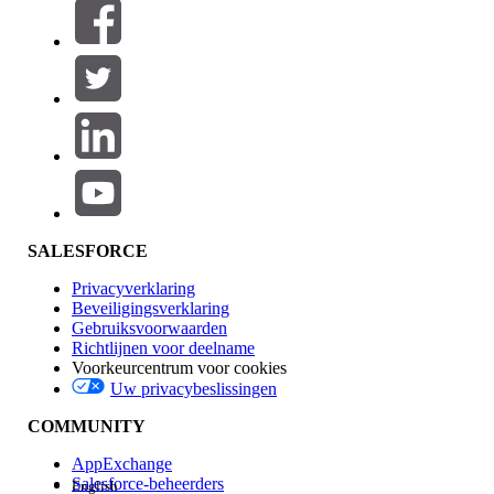
Filteren op (0)
FILTERS SELECTEREN
Productgebied
Toevoegen
Invloed op functies
SALESFORCE
Privacyverklaring
Beveiligingsverklaring
Gebruiksvoorwaarden
Richtlijnen voor deelname
Voorkeurcentrum voor cookies
Uw privacybeslissingen
Edition
COMMUNITY
AppExchange
Salesforce-beheerders
English