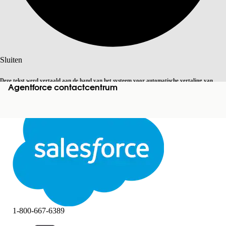
Zoeken
Sluiten
Deze tekst werd vertaald aan de hand van het systeem voor automatische vertaling van
Agentforce contactcentrum
Overschakelen op Engels
Niet nu
Salesforce. U vindt
hier
meer details.
Sluiten
Sluiten
1-800-667-6389