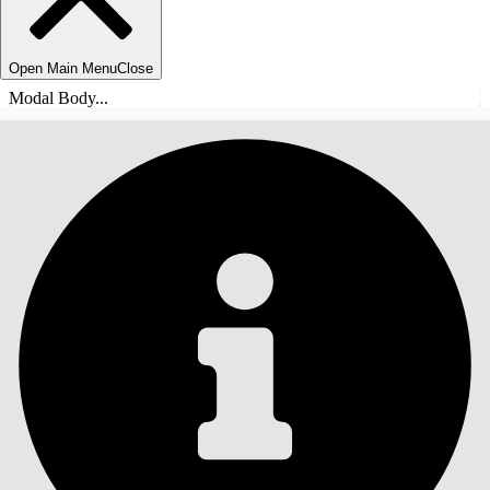
Open Main Menu
Close
Modal Body...
INHOUDSOPGAVE
Zoeken
Inhoudsopgave
weergeven
Inhoudsopgave