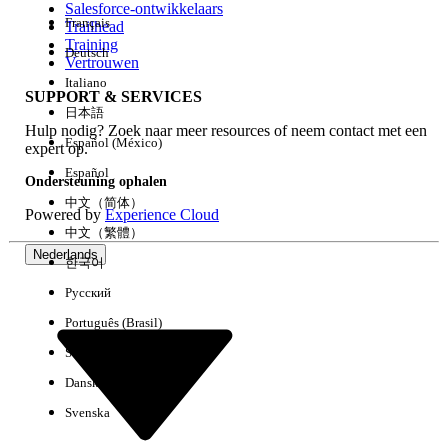
Salesforce-ontwikkelaars
Français
Trailhead
Ervaring
Training
Deutsch
Vertrouwen
Italiano
SUPPORT & SERVICES
日本語
Hulp nodig? Zoek naar meer resources of neem contact met een
Alles wissen
Gereed
Español (México)
expert op.
Español
Ondersteuning ophalen
中文（简体）
Powered by
Experience Cloud
中文（繁體）
Nederlands
한국어
Русский
Português (Brasil)
Suomi
Dansk
Svenska
Geen resultaten