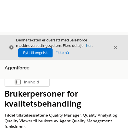
Denne teksten er oversatt med Salesforce
maskinoversettingssystem. Flere detaljer
her
.
Avslutt
Avslut
Avslutt
Bytt til engelsk
Ikke nå
Agentforce
Innhold
Vis innholdsfortegnelse
Brukerpersoner for
kvalitetsbehandling
Tildel tillatelsessettene Quality Manager, Quality Analyst og
Quality Viewer til brukere av Agent Quality Management-
funksjoner.