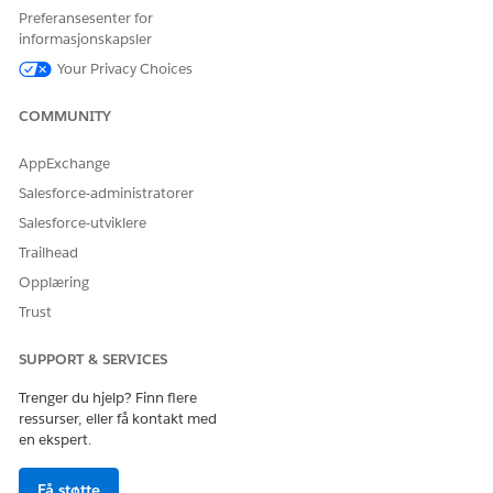
talesamtaler eller
Preferansesenter for
OmniStudio-
meldingsøkter for
informasjonskapsler
bruker
vurdering av kvalitet,
Your Privacy Choices
starte
Bruker av
evalueringsscorekort på
ledetekstmal
interaksjonsposter, velge
COMMUNITY
deltakere og skjemaer,
skrive evalueringssvar og
AppExchange
tekstkommentarer eller
endre tidligere sendte
Salesforce-administratorer
vurderinger.
Salesforce-utviklere
Kvalitetsbr
Kan vise personlige
Agentforce
Trailhead
uker
aggregerte
Kontaktsenter-
Opplæring
kvalitetsprosenter og
kvalitetsviser
ytelsesrangeringsnivåer
Trust
for håndterte
Bransjevurdering
interaksjonsposter, lese
SUPPORT & SERVICES
OmniStudio-
fullførte scorekort eller
bruker
vise spesifikke
Trenger du hjelp? Finn flere
tilbakemeldinger fra
ressurser, eller få kontakt med
spørsmål-for-spørsmål-
en ekspert.
valider i en
skrivebeskyttet visning.
Få støtte