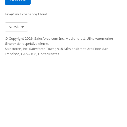
Levert av
Experience Cloud
HJALP DENNE ARTIKKELEN MED Å LØSE PROBLEMET DITT?
La oss få vite det slik at vi kan forbedre!
Select Org
Norsk
Ja
Nei
© Copyright 2026, Salesforce.com Inc. Med enerett. Ulike varemerker
tilhører de respektive eierne.
Salesforce, Inc. Salesforce Tower, 415 Mission Street, 3rd Floor, San
Francisco, CA 94105, United States