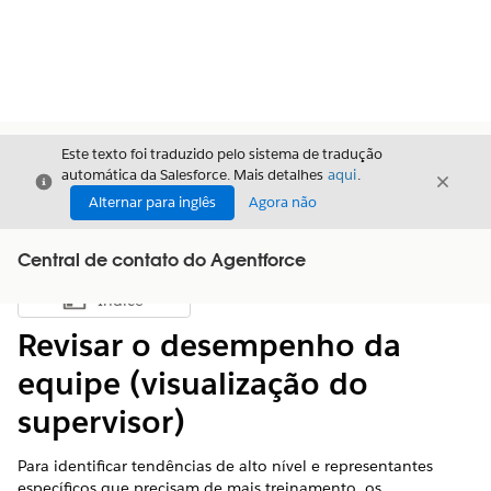
Este texto foi traduzido pelo sistema de tradução
automática da Salesforce. Mais detalhes
aqui
.
Fechar
Fecha
Fechar
Alternar para inglês
Agora não
Central de contato do Agentforce
Índice
Mostrar índice
Revisar o desempenho da
equipe (visualização do
supervisor)
Para identificar tendências de alto nível e representantes
específicos que precisam de mais treinamento, os