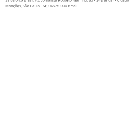
Salesforce Brasil, Av. Jornalista Roberto Marinho, 85 - 14º andar - Cidade
Diga-nos para podermos melhorar!
Monções, São Paulo - SP, 04575-000 Brasil
Sim
Não