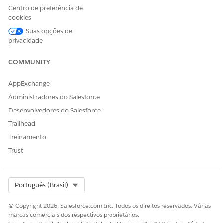
Centro de preferência de
INDICADOR
PONTUAÇÃO DE
AÇÃO
cookies
QUALIDADE
RECOMENDADA
Suas opções de
privacidade
Vermelho
Abaixo de 50%
Requer mais
coaching
COMMUNITY
Amarelo
Entre 50% e
Precisa de
75%
melhoria
AppExchange
Branco
Acima de 75%
Bom
Administradores do Salesforce
desempenho:
Desenvolvedores do Salesforce
nenhuma ação
necessária
Trailhead
Treinamento
Para visualizar a interação completa e o feedback do
Trust
analista de qualidade, clique
em e
visualize Avaliação
ou a chamada de voz ou sessão de mensagens
relacionada.
Select Org
Português (Brasil)
© Copyright 2026, Salesforce.com Inc. Todos os direitos reservados. Várias
marcas comerciais dos respectivos proprietários.
ESTE ARTIGO RESOLVEU SEU PROBLEMA?