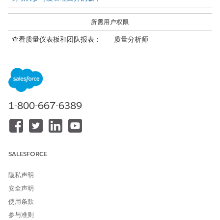
所需用户权限
查看质量仪表板和团队报表：
质量分析师
从应用程序启动程序中，查找并选择
服务指挥中心
，然后转到
仪
表板
。
选择仪表板并转到报表，打开
按类别代表质量
得分报表。
查看报表，了解代表在不同类别（例如，信息准确性、合规性）
的表现。
1-800-667-6389
报表根据得分使用这些指标。
指示符
质量得分
建议操作
红色
低于 50%
需要更多指导
SALESFORCE
黄色
介于 50% 和
需要改进
75% 之间
隐私声明
安全声明
白色
高于 75%
良好的性能 – 无
使用条款
需任何操作
参与准则