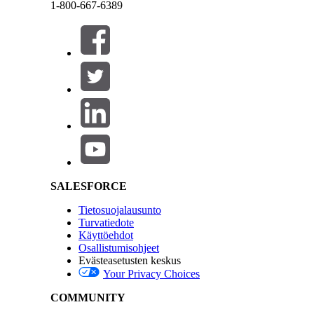
1-800-667-6389
Sulje
Sulje
RATKAISIKO TÄMÄ ARTIKKELI ONGELMASI?
Anna palautetta, jotta voimme kehittyä!
Salesforce Help | Article
SALESFORCE
Tietosuojalausunto
Turvatiedote
Käyttöehdot
Osallistumisohjeet
Evästeasetusten keskus
Your Privacy Choices
COMMUNITY