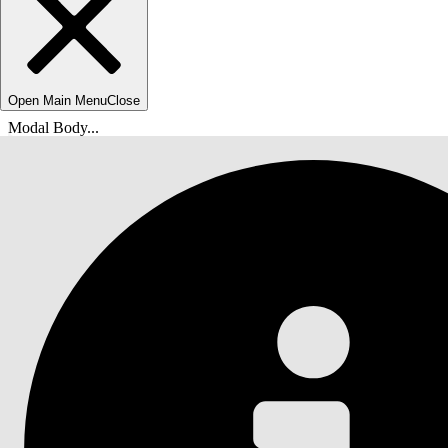
Open Main Menu
Close
Modal Body...
Olet tässä:
Salesforce-ohje
Asiakirja
Agentforce