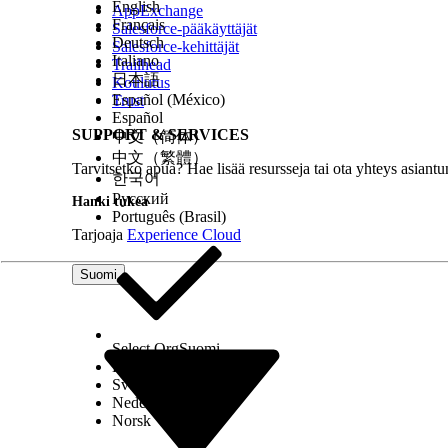
English
AppExchange
Français
Salesforce-pääkäyttäjät
Deutsch
Salesforce-kehittäjät
Italiano
Trailhead
日本語
Koulutus
Español (México)
Trust
Español
SUPPORT & SERVICES
中文（简体）
中文（繁體）
Tarvitsetko apua? Hae lisää resursseja tai ota yhteys asiantu
한국어
Русский
Hanki tukea
Português (Brasil)
Tarjoaja
Experience Cloud
Suomi
Select Org
Suomi
Dansk
Svenska
Nederlands
Norsk