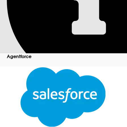
Tarkasta myyntiedu
näkymä)
Palveluedustajat voivat tarkastella yksittäisten 
Vaaditut versiot
Agentforce
Workforce Engagement Managementin
tuetut Edi
Oman arviointisi tarkasteleminen:
Avaa osallistuva tietue
äänipuhelut-
tai
viestintäis
Sulje
Etsi
Laadunhallinta-
komponentti nähdäksesi pistem
Napsauta
Näytä arviointi
nähdäksesi analyysin tarj
Tämä teksti on käännetty Salesforcen konekäännösjärjestelmän avulla. Katso lisätietoja
tää
Huomautus
Tietoturvan ja suorituskyvyn vuoksi edu