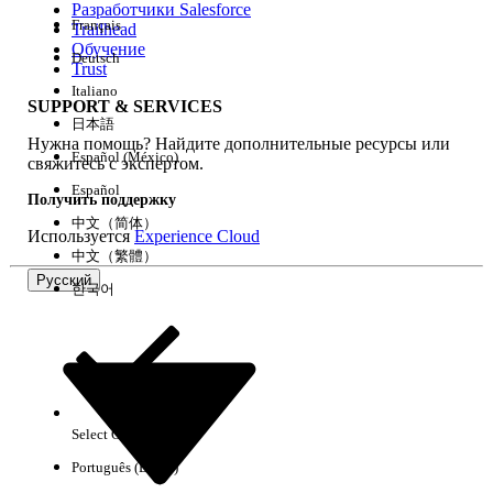
Разработчики Salesforce
Français
Trailhead
Возможности
Обучение
Deutsch
Trust
Italiano
SUPPORT & SERVICES
日本語
Нужна помощь? Найдите дополнительные ресурсы или
Очистить все
Готово
Español (México)
свяжитесь с экспертом.
Español
Получить поддержку
中文（简体）
Используется
Experience Cloud
中文（繁體）
Русский
한국어
Select Org
Русский
Português (Brasil)
Результаты отсутствуют