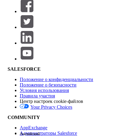
Фильтры (0)
ВЫБРАТЬ ФИЛЬТРЫ
Добавить
Область продуктов
Влияние на функции
SALESFORCE
Положение о конфиденциальности
Положение о безопасности
Условия использования
Правила участия
Центр настроек cookie-файлов
Your Privacy Choices
Версия
COMMUNITY
AppExchange
Администраторы Salesforce
Английский