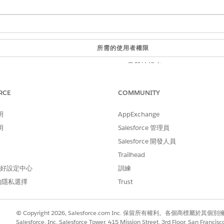
所需的使用者權限
品質檢視者
段」
索引標籤中,開啟您參與的記錄。
RCE
COMMUNITY
的評分和績效。
師提供的詳細回答和註解。
明
AppExchange
明
Salesforce 管理員
能敏感性,代表只能檢視自己的計分卡,且無法編輯評估。
Salesforce 開發人員
Trailhead
 偏好設定中心
訓練
的隱私選擇
Trust
© Copyright 2026, Salesforce.com Inc. 保留所有權利。各個商標屬於其個
Salesforce, Inc. Salesforce Tower, 415 Mission Street, 3rd Floor, San Francis