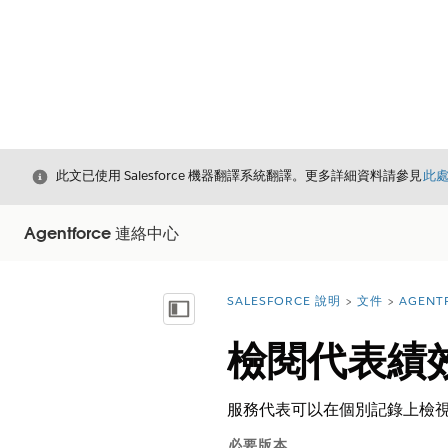
結束
此文已使用 Salesforce 機器翻譯系統翻譯。更多詳細資料請參見
此
Agentforce 連絡中心
SALESFORCE 說明
文件
AGENT
您位於此處：
顯示目錄
檢閱代表績效
服務代表可以在個別記錄上檢視
必要版本