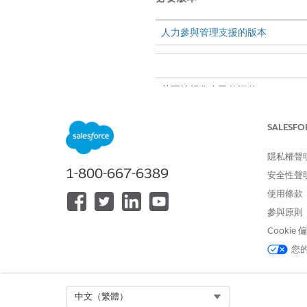
人力參與管理支援的版本
若要檢視您自己的評估:
從「
語音通話
」或「
傳訊工作階
SALESFO
尋找「
品質管理」
元件以檢視您
按一下「
檢視評估」,
查看分析
隱私權聲
1-800-667-6389
安全性聲
基於安全性和效
備註
使用條款
參與原則
Cookie
您
此文章是否解決您的問題？
請讓我們知道，以便我們改進！
Select Org
中文（繁體）