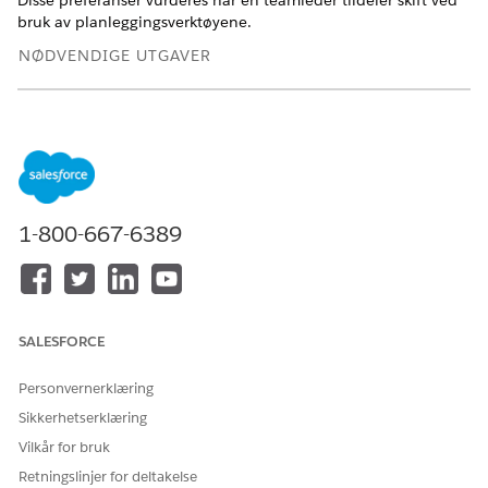
Disse preferanser vurderes når en teamleder tildeler skift ved
bruk av planleggingsverktøyene.
NØDVENDIGE UTGAVER
Vis støttede versjoner
.
Forberede bruk av tjenesteressurspreferanser
Når du har konfigurert tjenesteressurspreferanser, kan
kundestøtterepresentantene angi hvilke dager og
klokkeslett de vil arbeide. Når planene deretter tildeler
1-800-667-6389
kundestøtterepresentanter til skift, tar
planleggingsverktøyene hensyn til hver
kundestøtterepresentants preferanser.
Send en tjenesteressurspreferanse
SALESFORCE
Med tjenesteressurspreferanser kan du,
kundestøtterepresentanten, ta eierskap over tidsplanen.
Send en tjenesteressurspreferanse som gjenspeiler antall
Personvernerklæring
timer du vil arbeide. Når planleggere planlegger skift,
Sikkerhetserklæring
vurderer planleggingsverktøyene preferansene dine.
Vilkår for bruk
Forberede bruk av tjenesteressurspreferanser
Retningslinjer for deltakelse
Når du har konfigurert tjenesteressurspreferanser, kan