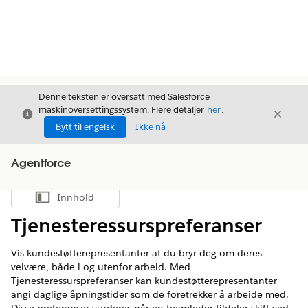
Denne teksten er oversatt med Salesforce
maskinoversettingssystem. Flere detaljer
her
.
Avslutt
Avslut
Avslutt
Bytt til engelsk
Ikke nå
Agentforce
Innhold
Vis innholdsfortegnelse
Tjenesteressurspreferanser
Vis kundestøtterepresentanter at du bryr deg om deres
velvære, både i og utenfor arbeid. Med
Tjenesteressurspreferanser kan kundestøtterepresentanter
angi daglige åpningstider som de foretrekker å arbeide med.