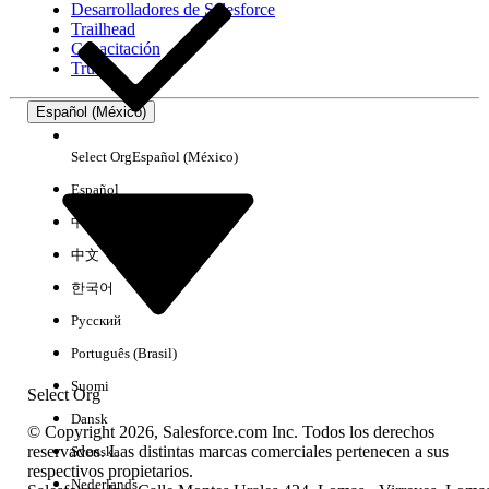
Desarrolladores de Salesforce
Trailhead
Experiencia
Capacitación
Trust
Español (México)
Borrar todo
Listo
Select Org
Español (México)
Español
中文（简体）
中文（繁體）
한국어
Русский
Português (Brasil)
Suomi
Select Org
Dansk
© Copyright 2026, Salesforce.com Inc. Todos los derechos
reservados. Las distintas marcas comerciales pertenecen a sus
Svenska
respectivos propietarios.
No hay resultados
Nederlands