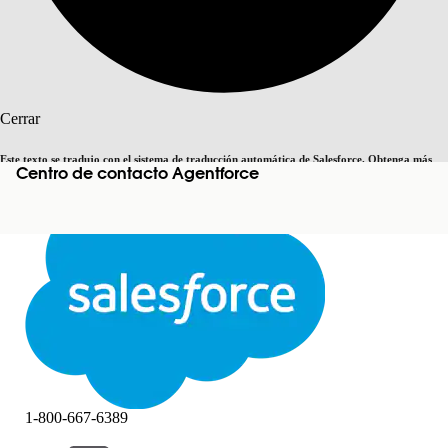
Buscar
Cerrar
Este texto se tradujo con el sistema de traducción automática de Salesforce. Obtenga más
Centro de contacto Agentforce
Cambiar a inglés
Ahora no
detalles
aquí
.
Cerrar
Cerrar
1-800-667-6389