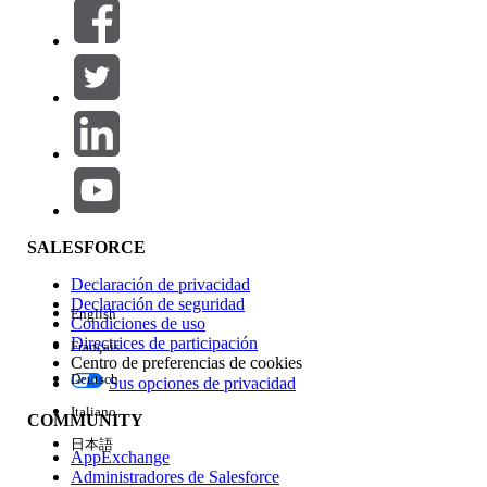
Filtros (0)
SELECCIONAR FILTROS
Agregar
Área de productos
Repercusión de función
SALESFORCE
Declaración de privacidad
Declaración de seguridad
English
Condiciones de uso
Directrices de participación
Français
Centro de preferencias de cookies
Deutsch
Sus opciones de privacidad
Edición
Italiano
COMMUNITY
日本語
AppExchange
Administradores de Salesforce