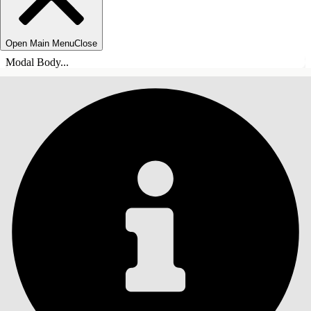
Open Main Menu
Close
Modal Body...
목차
검색