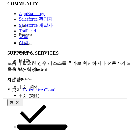
COMMUNITY
AppExchange
Salesforce 관리자
Salesforce 개발자
영어
경험
Trailhead
Français
교육
신뢰
Deutsch
Italiano
SUPPORT & SERVICES
모두 지우기
완료
日本語
도움이 필요한 경우 리소스를 추가로 확인하거나 전문가의 
움을 받으십시오.
Español (México)
Español
지원 받기
中文（简体）
제공자
Experience Cloud
中文（繁體）
한국어