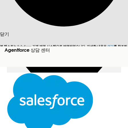
목차 표시
목차
검색
닫기
본 텍스트는 Salesforce 기계 번역 시스템으로 번역되었습니다. 자세한 내용은
여기
를 참조하
Agentforce 상담 센터
영어로 전환
지금 안 함
세요.
닫기
닫기