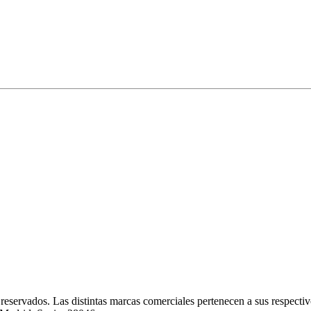
recurso de servicio
tamiento de plataforma; se pueden ver 2000 registros sin 
rtamiento de plataforma
000 recursos de servicio por territorio de servicio
eservados. Las distintas marcas comerciales pertenecen a sus respectivo
Detalles