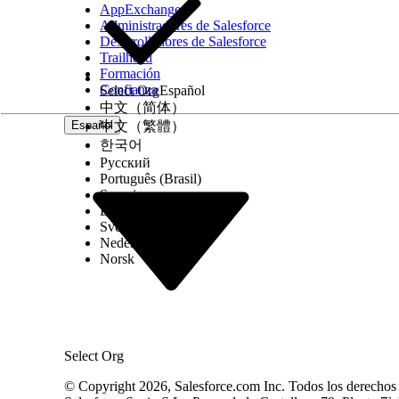
por usuario
AppExchange
Administradores de Salesforce
Número máximo de preferencias de
1 por 
Desarrolladores de Salesforce
recursos de servicio
Trailhead
Compor
Número máximo de registros para estos
Formación
Confianza
Select Org
Español
objetos:
中文（简体）
Español
中文（繁體）
Turnos, plantillas de turnos, operaciones
한국어
de programación de turnos, recursos de
Русский
servicio, territorios de servicio, perfiles de
Português (Brasil)
trabajo, horarios laborales, absentismos
Suomi
Dansk
de recursos o restricciones de
Svenska
programación
Nederlands
Norsk
Número máximo de divisiones de hora o
Compo
miembros de territorios de servicio
Número máximo de recursos de servicio
Hasta 2
por territorio de servicio
Select Org
Límites de programación
© Copyright 2026, Salesforce.com Inc. Todos los derechos r
Límite