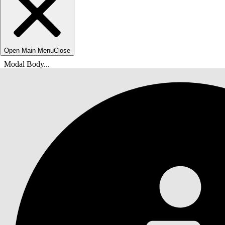
Open Main Menu
Close
Modal Body...
Usted está aquí:
Ayuda de Salesforce
Documentos
Centro de contacto Agentforce