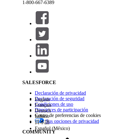
La regla de programación Cola con coincidencia so
1-800-667-6389
Este texto se ha traducido utilizando un sistema de traducción automática de Salesforce. M
enrutamiento basado en colas de OmniCanal. En Ge
trabajo históricas. A continuación podrá utilizar 
Un planificador puede definir tipos de segmentos 
Programación de turnos, los campos de umbral de
El modo en que los representantes del servicio de
Cerrar
Cerrar
de si está utilizando Programación de turnos o Gest
Salesforce Help | Article
En Programación de turnos, un representante del s
registro Recurso de servicio. Los representantes d
turno. El acceso requiere el conjunto de permiso
En Gestión de plantilla de trabajo, los representa
definidos en Inicio. Solo los turnos publicados so
asistencia al conjunto de permisos Agente de Parti
SALESFORCE
turnos también se emparejan con Gestión de intradí
en tiempo real y enviar notificaciones por correo
Declaración de privacidad
Para actualizar segmentos de turnos, los planific
Declaración de seguridad
English
de turnos en Gestión de plantilla de trabajo, tamb
Condiciones de uso
Français
Directrices de participación
Deutsch
Límites generales
Centro de preferencias de cookies
Italiano
Sus opciones de privacidad
日本語
Límite
Español (México)
COMMUNITY
Número máximo de recursos de servicio
1 por t