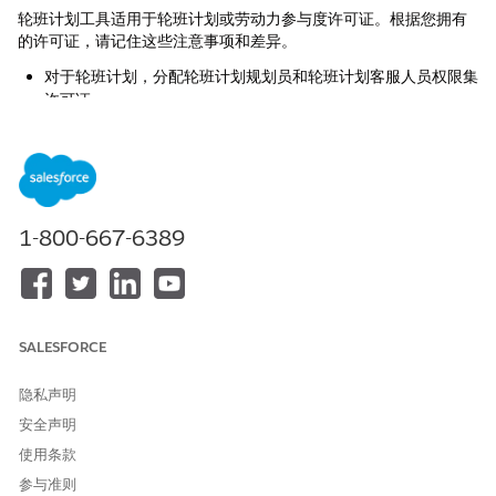
轮班计划工具适用于轮班计划或劳动力参与度许可证。根据您拥有
的许可证，请记住这些注意事项和差异。
对于轮班计划，分配轮班计划规划员和轮班计划客服人员权限集
许可证。
对于劳动力管理，分配劳动力参与度分析师、劳动力参与度计划
员和劳动力参与度客服人员权限集许可证。
要将工作简介映射到全方位队列，劳动力管理计划员会在“设置”
中使用劳动力管理配置应用程序。
匹配队列计划规则仅适用于具有基于全方位队列的路由工作流的
1-800-667-6389
劳动力管理。在劳动力管理中，您可以根据历史工作量创建工作
量计划。然后，您可以使用轮班模板，并从工作量计划批量创建
轮班。
计划员可以在轮班计划和劳动力管理中定义轮班段类型。在轮班
计划中，合规阈值和背景颜色字段不适用。
SALESFORCE
支持代表查看轮班分配和轮班段的方式取决于您使用的是轮班计划
还是劳动力管理。
隐私声明
安全声明
在轮班计划中，支持代表会在服务资源记录中打开轮班相关列表
时看到已分配轮班。支持代表可以在轮班的相关列表中查看轮班
使用条款
段。访问权限需要轮班计划客服人员权限集。
参与准则