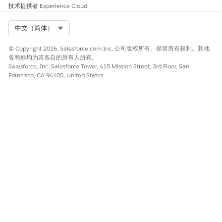
务资源、服务区
技术提供者
Experience Cloud
域、工作简介、工
作时间、资源缺勤
Select Org
中文（简体）
或计划约束
时间段或服务区域
平台行为
© Copyright 2026, Salesforce.com Inc. 公司版权所有。保留所有权利。其他
各商标均为其各自的所有人所有。
成员的最大数量
Salesforce, Inc. Salesforce Tower, 415 Mission Street, 3rd Floor, San
Francisco, CA 94105, United States
每个服务区域的最
每个服务区域最多 2000 个服务资源
大服务资源数量
计划限制
限制
详细信息
轮班段类型的最大
200 条记录
数量
最大轮班段数量
每个轮班 10 个轮班段类型
每个服务资源组加
将加载最多 2000 个轮班，每 25 个服务
载的最大轮班数量
资源一个组
每个工作简介组加
在小组中，每 25 个工作简介最多加载