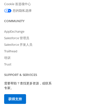
在劳动力管理中，支持代表可在主页中查看已定义轮班段的轮
Cookie 首选项中心
班。只有发布的轮班可见。管理员必须设置主页，并将支持代表
分配到劳动力参与度客服人员权限集。在劳动力管理中，轮班段
您的隐私选择
还与日内管理配对，以监控人员不足或过剩，进行实时合规更
新，并在支持代表的计划更改时向其发送电子邮件通知。
COMMUNITY
要更新轮班分段，计划员可以打开轮班记录并修改分段。要在劳
动力管理中更新轮班段，他们也可以使用日内管理仪表板。
AppExchange
Salesforce 管理员
一般限制
Salesforce 开发人员
Trailhead
限制
详细信息
培训
每个用户的最大服
每个服务资源类型 1 个
Trust
务资源数量
服务资源首选项的
每个服务资源 1 个
SUPPORT & SERVICES
最大数量
需要帮助？查找更多资源，或联系
平台行为；无需搜索即可查看 2000 条记
这些对象的最大记
专家。
录
录数量：
获得支持
轮班、轮班模板、
轮班计划操作、服